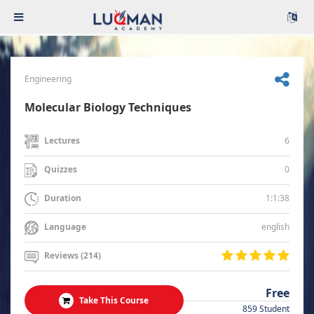
Engineering
Molecular Biology Techniques
6
Lectures
0
Quizzes
1:1:38
Duration
english
Language
Reviews (214)
Free
Take This Course
859 Student