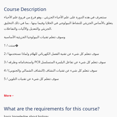
Course Description
ستتعرف في هذه الدورة على علم الأحياء الجزيئي ، وهو فرع من فروع علم الأحياء
يتعلق بالأساس الجزيئي للنشاط البيولوجي في الخلايا وفيما بينها ، بما في ذلك التخليق
الجزيئي والتعديل والآليات والتفاعلات.
وسوف تتعلم تقنيات البيولوجيا الجزيئية الأساسية
1 / ستت�
2 / سوف تتعلم كل شيء عن تقنية الفصل الكهربائي للهلام ولماذا نستخدمها
واستخداماته وطرقه
PCR
3 / سوف تتعلم كل شيء عن تفاعل البلمرة المتسلسل
4 / سوف تتعلم كل شيء عن تقنيات النشاف (النشاف الشمالي والجنوبي)
5 / سوف تتعلم كل شيء عن تقنيات التلوين
More
What are the requirements for this course?
basic knowledge about biology