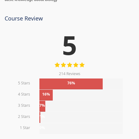
Course Review
5
214 Reviews
5 Stars
76%
4 Stars
16%
3 Stars
7%
2 Stars
1%
1 Star
0%