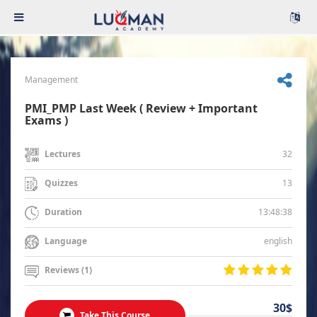
Management
PMI_PMP Last Week ( Review + Important
Exams )
32
Lectures
13
Quizzes
13:48:38
Duration
english
Language
Reviews (1)
30$
Take This Course