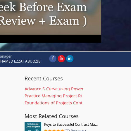
Manager
HAMED EZZAT ABUOZIE
Recent Courses
Advance S-Curve using Power
Practice Managing Project Ri
Foundations of Projects Cont
Most Related Courses
Keys to Successful Contract Ma...
(72 Reviews )