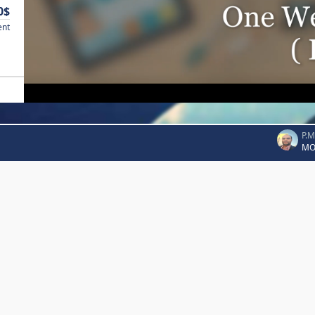
0$
ent
P.
MO