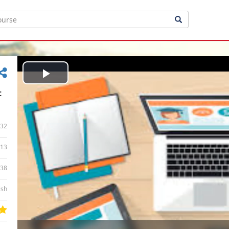
Play
t
Video
32
13
:38
ish