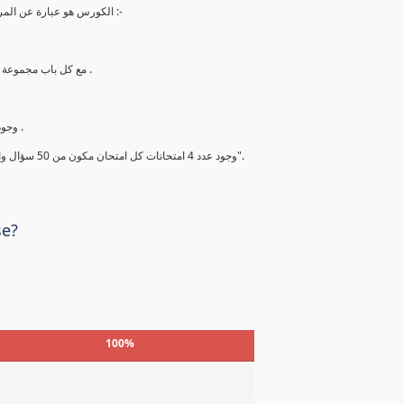
الكورس هو عبارة عن المراجعة النهائية والاخيرة في الاسبوع ما قبل الامتحان ويشتمل علي ما يلي :-
2. مع كل باب مجموعة أسئلة من أهم الاسئلة والمحتمل أن تأتي بنسبة 99.99 % في الامتحان .
4. وجود شيت لأهم النقاط التي يجب قراءتها قبل الامتحان بيومين علي الاقل .
5. وجود عدد 4 امتحانات كل امتحان مكون من 50 سؤال والتي يجب حلها والحصول علي درجة فوق ال 90% ومعرفة اجابتها جيدا".
se?
100%
%