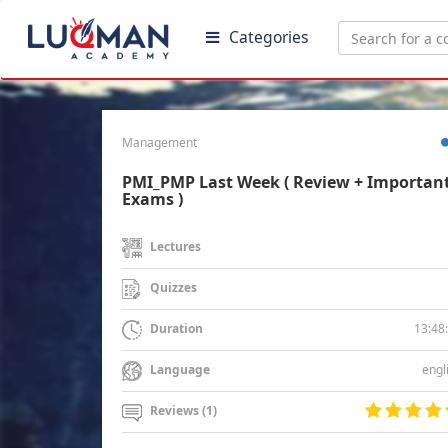
Categories
Management
PMI_PMP Last Week ( Review + Importan
Exams )
Lectures
Quizzes
13:48
Duration
engl
Language
Reviews (1)