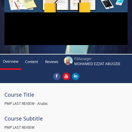
P.Manager
Overview
Content
Reviews
MOHAMED EZZAT ABUOZIE
Course Title
PMP LAST REVIEW - Arabic
Course Subtitle
PMP LAST REVIEW