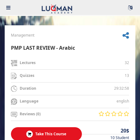
Management
PMP LAST REVIEW - Arabic
32
Lectures
13
Quizzes
29:32:58
Duration
english
Language
Reviews (0)
20$
Take This Course
10 Student