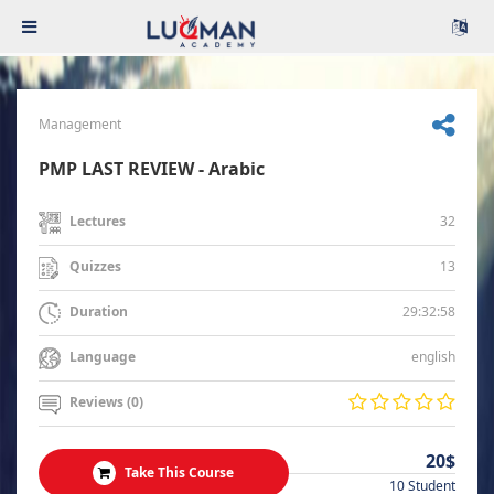
Management
PMP LAST REVIEW - Arabic
32
Lectures
13
Quizzes
29:32:58
Duration
english
Language
Reviews (0)
20$
Take This Course
10 Student