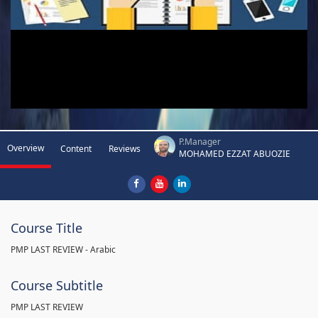
P.Manager
Overview
Content
Reviews
MOHAMED EZZAT ABUOZIE
Course Title
PMP LAST REVIEW - Arabic
Course Subtitle
PMP LAST REVIEW