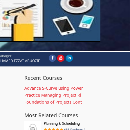
Manager
HAMED EZZAT ABUOZIE
Recent Courses
Advance S-Curve using Power
Practice Managing Project Ri
Foundations of Projects Cont
Most Related Courses
Planning & Scheduling
(55 Reviews )