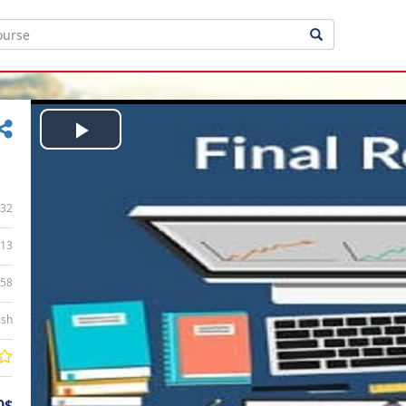
Play
Video
32
13
:58
ish
0$