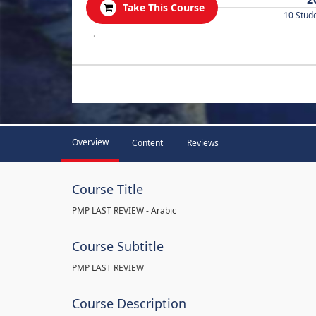
Take This Course
10 Stud
.
Overview
Content
Reviews
Course Title
PMP LAST REVIEW - Arabic
Course Subtitle
PMP LAST REVIEW
Course Description