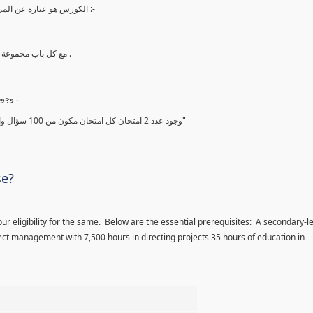
الكورس هو عبارة عن المراجعة النهائية والاخيرة في الاسبوع ما قبل الامتحان ويشتمل علي ما يلي :-
2. مع كل باب مجموعة أسئلة من أهم الاسئلة والمحتمل أن تأتي بنسبة 99.99 % في الامتحان .
4. وجود شيت لأهم النقاط التي يجب قراءتها قبل الامتحان بيومين علي الاقل .
5. وجود عدد 2 امتحان كل امتحان مكون من 100 سؤال والتي يجب حلها والحصول علي درجة فوق ال 90% ومعرفة اجابتها جيدا"
se?
ur eligibility for the same. Below are the essential prerequisites: A secondary-l
ct management with 7,500 hours in directing projects 35 hours of education in
%