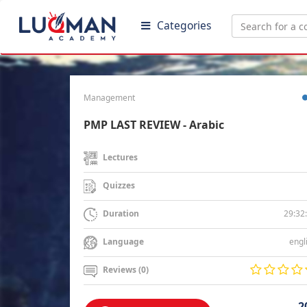
Categories
Management
PMP LAST REVIEW - Arabic
Lectures
Quizzes
29:32
Duration
engl
Language
Reviews (0)
2