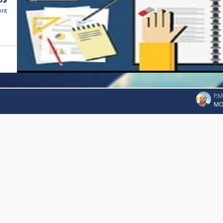
ent
P.
MO