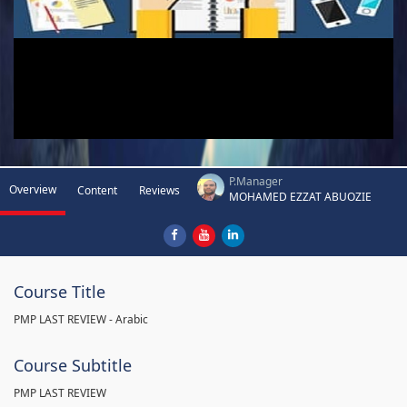
P.Manager
Overview
Content
Reviews
MOHAMED EZZAT ABUOZIE
Course Title
PMP LAST REVIEW - Arabic
Course Subtitle
PMP LAST REVIEW