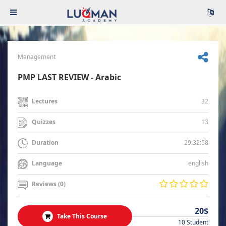
Management
PMP LAST REVIEW - Arabic
32
Lectures
13
Quizzes
29:32:58
Duration
english
Language
Reviews (0)
20$
Take This Course
10 Student