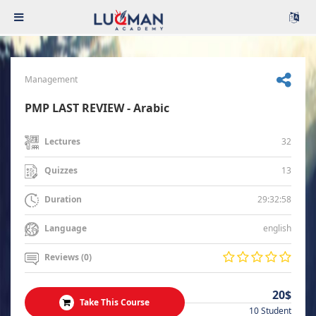
Management
PMP LAST REVIEW - Arabic
32
Lectures
13
Quizzes
29:32:58
Duration
english
Language
Reviews (0)
20$
Take This Course
10 Student