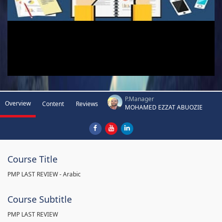
P.Manager
Overview
Content
Reviews
MOHAMED EZZAT ABUOZIE
Course Title
PMP LAST REVIEW - Arabic
Course Subtitle
PMP LAST REVIEW