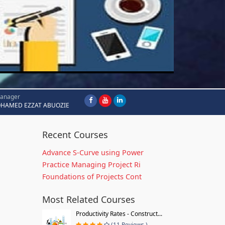
Manager
HAMED EZZAT ABUOZIE
Recent Courses
Advance S-Curve using Power
Practice Managing Project Ri
Foundations of Projects Cont
Most Related Courses
Productivity Rates - Construct...
(11 Reviews )