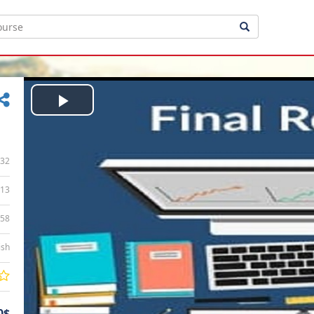
Play
Video
32
13
:58
ish
0$