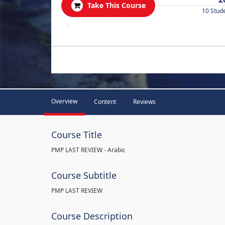
Take This Course
10 Stud
.
Overview
Content
Reviews
Course Title
PMP LAST REVIEW - Arabic
Course Subtitle
PMP LAST REVIEW
Course Description