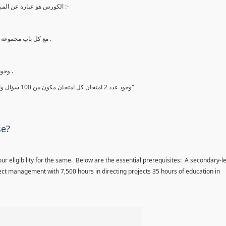
الكورس هو عبارة عن المراجعة النهائية والاخيرة في الاسبوع ما قبل الامتحان ويشتمل علي ما يلي :-
2. مع كل باب مجموعة أسئلة من أهم الاسئلة والمحتمل أن تأتي بنسبة 99.99 % في الامتحان .
4. وجود شيت لأهم النقاط التي يجب قراءتها قبل الامتحان بيومين علي الاقل .
5. وجود عدد 2 امتحان كل امتحان مكون من 100 سؤال والتي يجب حلها والحصول علي درجة فوق ال 90% ومعرفة اجابتها جيدا"
se?
ur eligibility for the same. Below are the essential prerequisites: A secondary-l
ct management with 7,500 hours in directing projects 35 hours of education in
%