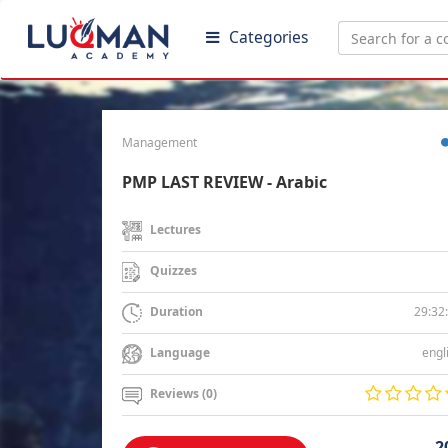
Categories
Management
PMP LAST REVIEW - Arabic
Lectures
Quizzes
29:32
Duration
engl
Language
Reviews (0)
2