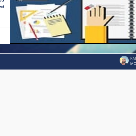
ent
P.
MO