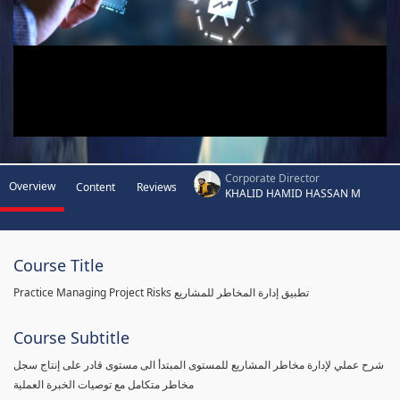
Corporate Director
Overview
Content
Reviews
KHALID HAMID HASSAN M
Course Title
Practice Managing Project Risks تطبيق إدارة المخاطر للمشاريع
Course Subtitle
شرح عملي لإدارة مخاطر المشاريع للمستوى المبتدأ الى مستوى قادر على إنتاج سجل
مخاطر متكامل مع توصيات الخبرة العملية