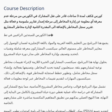
Course Description
كورس مٌكثف لمدة 3 ساعات قادر على نقل المشارك في الكورس من مرحلة عدم
معرفة أي معلومة عن إدارة المخاطر إلى مرحلة إصدار تقارير ملموسة و فعالة مثل
تقرير سجل المخاطر بالإضافة الى المقدرة التامية لإدارة مخاطر المشاريع.
هذا الكورس للمبتدئين الراغبين في تط�
يجمع هذا البرنامج بين التعليم باللغة العربية والمواد باللغة الإنجليزية لضمان الوصول إلى
معايير المخاطر على مستوى العالم. سيكتسب المشاركون معرفة شاملة وتقنيات
لتحديد وتصنيف وإدارة المخاطر على مدار دورة حياة المشروع.
بحلول نهاية هذا البرنامج، سيكتسب المشاركون الخبرة اللازمة لإجراء تقييمات مخاطر
نوعية لمشاريعهم بثقة. سيتعلمون كيفية تحديد المخاطر، وتصنيفها بفعالية، وإنشاء
سجل مخاطر شامل، وتطوير خطط استجابة للمخاطر قوية. بالإضافة إلى ذلك،
سيكتسبون المهارات لتقديم تقييمات المخاطر عبر لوحة معلومات فعالة.
تشمل مواد البرنامج قوالب وعناصر مخاطر المشروع الأساسية، مما يتيح للمشاركين
المشاركة في دراسة حالة عملية تغطي دورة حياة المشروع بالكامل من البداية إلى
النهاية. هذا النهج العملي يمكنهم من تطبيق المفاهيم المكتسبة مباشرة على مشاريعهم
الخاصة.
يمكن للطلاب استخدام ساعات هذا البرنامج كوحدات تطوير المهنة (PDUs) لتجديد جميع