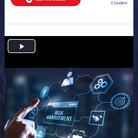
0 Student
.
Play
Video