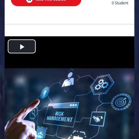
0 Student
.
Play
Video