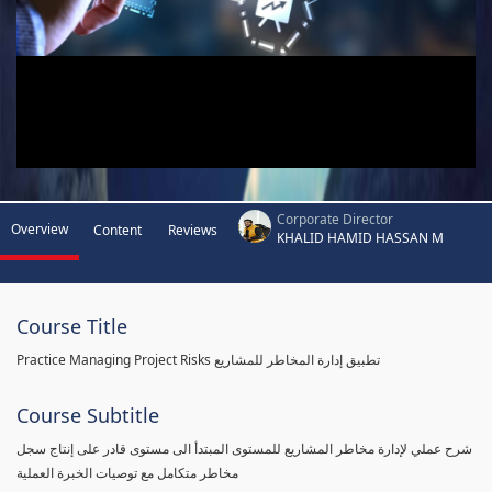
Corporate Director
Overview
Content
Reviews
KHALID HAMID HASSAN M
Course Title
Practice Managing Project Risks تطبيق إدارة المخاطر للمشاريع
Course Subtitle
شرح عملي لإدارة مخاطر المشاريع للمستوى المبتدأ الى مستوى قادر على إنتاج سجل
مخاطر متكامل مع توصيات الخبرة العملية