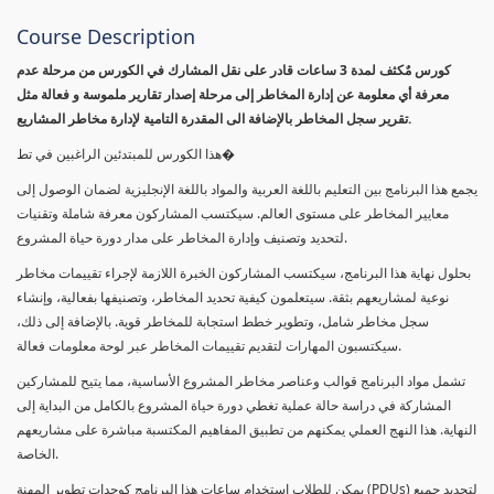
Course Description
كورس مٌكثف لمدة 3 ساعات قادر على نقل المشارك في الكورس من مرحلة عدم
معرفة أي معلومة عن إدارة المخاطر إلى مرحلة إصدار تقارير ملموسة و فعالة مثل
تقرير سجل المخاطر بالإضافة الى المقدرة التامية لإدارة مخاطر المشاريع.
هذا الكورس للمبتدئين الراغبين في تط�
يجمع هذا البرنامج بين التعليم باللغة العربية والمواد باللغة الإنجليزية لضمان الوصول إلى
معايير المخاطر على مستوى العالم. سيكتسب المشاركون معرفة شاملة وتقنيات
لتحديد وتصنيف وإدارة المخاطر على مدار دورة حياة المشروع.
بحلول نهاية هذا البرنامج، سيكتسب المشاركون الخبرة اللازمة لإجراء تقييمات مخاطر
نوعية لمشاريعهم بثقة. سيتعلمون كيفية تحديد المخاطر، وتصنيفها بفعالية، وإنشاء
سجل مخاطر شامل، وتطوير خطط استجابة للمخاطر قوية. بالإضافة إلى ذلك،
سيكتسبون المهارات لتقديم تقييمات المخاطر عبر لوحة معلومات فعالة.
تشمل مواد البرنامج قوالب وعناصر مخاطر المشروع الأساسية، مما يتيح للمشاركين
المشاركة في دراسة حالة عملية تغطي دورة حياة المشروع بالكامل من البداية إلى
النهاية. هذا النهج العملي يمكنهم من تطبيق المفاهيم المكتسبة مباشرة على مشاريعهم
الخاصة.
يمكن للطلاب استخدام ساعات هذا البرنامج كوحدات تطوير المهنة (PDUs) لتجديد جميع