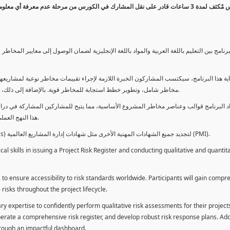
كورس مٌكثف لمدة 3 ساعات قادر على نقل المشارك في الكورس من مرحلة عدم معرفة أي 
برنامج بين التعليم باللغة العربية والمواد باللغة الإنجليزية لضمان الوصول إلى معايير الم
ية هذا البرنامج، سيكتسب المشاركون الخبرة اللازمة لإجراء تقييمات مخاطر نوعية لمشاريعهم
مخاطر شامل، وتطوير خطط استجابة للمخاطر قوية. بالإضافة إلى ذلك، سيكتسبون المهارات لتقديم تقييمات المخاطر عبر لوحة معلومات فعالة.
د البرنامج قوالب وعناصر مخاطر المشروع الأساسية، مما يتيح للمشاركين المشاركة في دراسة
هذا النهج العملي يمكنهم من تطبيق المفاهيم المكتسبة مباشرة على مشاريعهم الخاصة.
يمكن للطلاب استخدام ساعات هذا البرنامج كوحدات تطوير المهنة (PDUs) لتجديد جميع الشهادات المهنية الأخرى مثل شهادات إدارة المشاريع العالمية (PMI).
l skills in issuing a Project Risk Register and conducting qualitative and quantita
 to ensure accessibility to risk standards worldwide. Participants will gain compr
isks throughout the project lifecycle.
ary expertise to confidently perform qualitative risk assessments for their project
enerate a comprehensive risk register, and develop robust risk response plans. Addi
through an impactful dashboard.