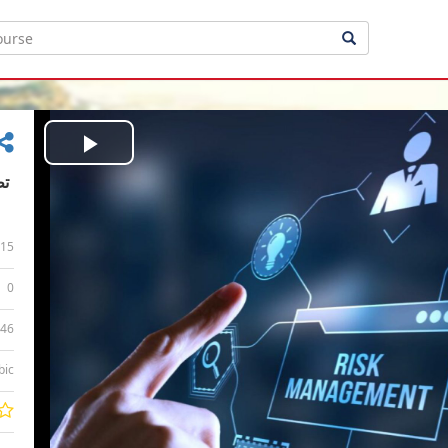
Play
Video
15
0
:46
bic