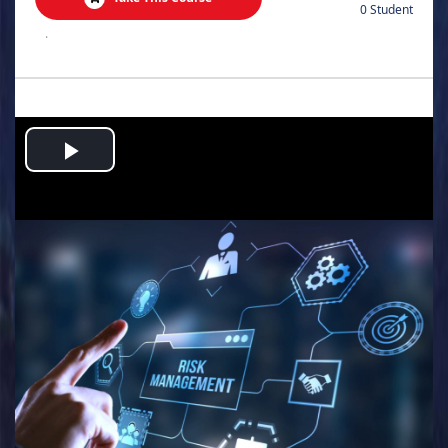
0 Student
.
Play
Video