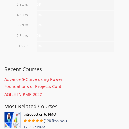
5 Stars
0%
4 Stars
0%
3 Stars
0%
2 Stars
0%
1 Star
0%
Recent Courses
Advance S-Curve using Power
Foundations of Projects Cont
AGILE IN PMP 2022
Most Related Courses
Introduction to PMO
(128 Reviews )
1231 Student