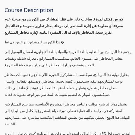
Course Description
كورس مٌكثف لمدة 3 ساعات قادر على نقل المشارك في الكورس من مرحلة عدم
معرفة أي معلومة عن إدارة المخاطر إلى مرحلة إصدار تقارير ملموسة و فعالة مثل
تقرير سجل المخاطر بالإضافة الى المقدرة التامية لإدارة مخاطر المشاريع.
هذا الكورس للمبتدئين الراغبين في تط�
يجمع هذا البرنامج بين التعليم باللغة العربية والمواد باللغة الإنجليزية لضمان الوصول إلى
معايير المخاطر على مستوى العالم. سيكتسب المشاركون معرفة شاملة وتقنيات
لتحديد وتصنيف وإدارة المخاطر على مدار دورة حياة المشروع.
بحلول نهاية هذا البرنامج، سيكتسب المشاركون الخبرة اللازمة لإجراء تقييمات مخاطر
نوعية لمشاريعهم بثقة. سيتعلمون كيفية تحديد المخاطر، وتصنيفها بفعالية، وإنشاء
سجل مخاطر شامل، وتطوير خطط استجابة للمخاطر قوية. بالإضافة إلى ذلك،
سيكتسبون المهارات لتقديم تقييمات المخاطر عبر لوحة معلومات فعالة.
تشمل مواد البرنامج قوالب وعناصر مخاطر المشروع الأساسية، مما يتيح للمشاركين
المشاركة في دراسة حالة عملية تغطي دورة حياة المشروع بالكامل من البداية إلى
النهاية. هذا النهج العملي يمكنهم من تطبيق المفاهيم المكتسبة مباشرة على مشاريعهم
الخاصة.
يمكن للطلاب استخدام ساعات هذا البرنامج كوحدات تطوير المهنة (PDUs) لتجديد جميع