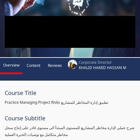
Corporate Director
Overview
Content
Reviews
KHALID HAMID HASSAN M
Course Title
Practice Managing Project Risks تطبيق إدارة المخاطر للمشاريع
Course Subtitle
شرح عملي لإدارة مخاطر المشاريع للمستوى المبتدأ الى مستوى قادر على إنتاج سجل
مخاطر متكامل مع توصيات الخبرة العملية