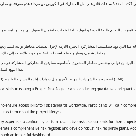
كورس مٌكثف لمدة 3 ساعات قادر على نقل المشارك في الكورس من مرحلة عدم معرفة أي 
برنامج بين التعليم باللغة العربية والمواد باللغة الإنجليزية لضمان الوصول إلى معايير الم
ية هذا البرنامج، سيكتسب المشاركون الخبرة اللازمة لإجراء تقييمات مخاطر نوعية لمشاريعهم
مخاطر شامل، وتطوير خطط استجابة للمخاطر قوية. بالإضافة إلى ذلك، سيكتسبون المهارات لتقديم تقييمات المخاطر عبر لوحة معلومات فعالة.
د البرنامج قوالب وعناصر مخاطر المشروع الأساسية، مما يتيح للمشاركين المشاركة في دراسة
هذا النهج العملي يمكنهم من تطبيق المفاهيم المكتسبة مباشرة على مشاريعهم الخاصة.
يمكن للطلاب استخدام ساعات هذا البرنامج كوحدات تطوير المهنة (PDUs) لتجديد جميع الشهادات المهنية الأخرى مثل شهادات إدارة المشاريع العالمية (PMI).
l skills in issuing a Project Risk Register and conducting qualitative and quantita
 to ensure accessibility to risk standards worldwide. Participants will gain compr
isks throughout the project lifecycle.
ary expertise to confidently perform qualitative risk assessments for their project
enerate a comprehensive risk register, and develop robust risk response plans. Addi
through an impactful dashboard.