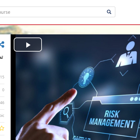
Play
Video
15
0
:46
bic