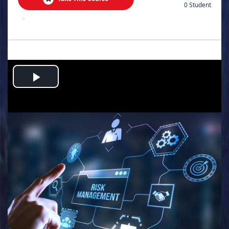
0 Student
.
Play
Video