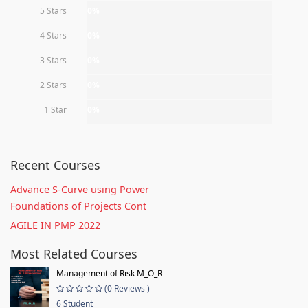
5 Stars
0%
4 Stars
0%
3 Stars
0%
2 Stars
0%
1 Star
0%
Recent Courses
Advance S-Curve using Power
Foundations of Projects Cont
AGILE IN PMP 2022
Most Related Courses
Management of Risk M_O_R
(0 Reviews )
6 Student