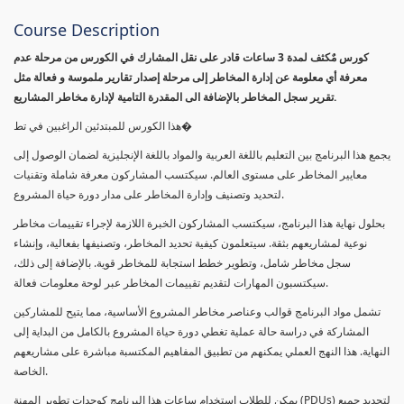
Course Description
كورس مٌكثف لمدة 3 ساعات قادر على نقل المشارك في الكورس من مرحلة عدم
معرفة أي معلومة عن إدارة المخاطر إلى مرحلة إصدار تقارير ملموسة و فعالة مثل
تقرير سجل المخاطر بالإضافة الى المقدرة التامية لإدارة مخاطر المشاريع.
هذا الكورس للمبتدئين الراغبين في تط�
يجمع هذا البرنامج بين التعليم باللغة العربية والمواد باللغة الإنجليزية لضمان الوصول إلى
معايير المخاطر على مستوى العالم. سيكتسب المشاركون معرفة شاملة وتقنيات
لتحديد وتصنيف وإدارة المخاطر على مدار دورة حياة المشروع.
بحلول نهاية هذا البرنامج، سيكتسب المشاركون الخبرة اللازمة لإجراء تقييمات مخاطر
نوعية لمشاريعهم بثقة. سيتعلمون كيفية تحديد المخاطر، وتصنيفها بفعالية، وإنشاء
سجل مخاطر شامل، وتطوير خطط استجابة للمخاطر قوية. بالإضافة إلى ذلك،
سيكتسبون المهارات لتقديم تقييمات المخاطر عبر لوحة معلومات فعالة.
تشمل مواد البرنامج قوالب وعناصر مخاطر المشروع الأساسية، مما يتيح للمشاركين
المشاركة في دراسة حالة عملية تغطي دورة حياة المشروع بالكامل من البداية إلى
النهاية. هذا النهج العملي يمكنهم من تطبيق المفاهيم المكتسبة مباشرة على مشاريعهم
الخاصة.
يمكن للطلاب استخدام ساعات هذا البرنامج كوحدات تطوير المهنة (PDUs) لتجديد جميع