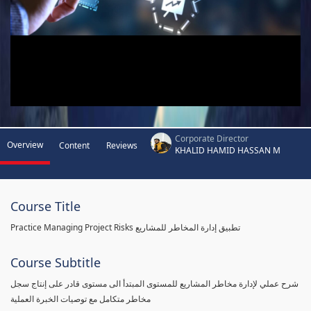
Corporate Director
Overview
Content
Reviews
KHALID HAMID HASSAN M
Course Title
Practice Managing Project Risks تطبيق إدارة المخاطر للمشاريع
Course Subtitle
شرح عملي لإدارة مخاطر المشاريع للمستوى المبتدأ الى مستوى قادر على إنتاج سجل
مخاطر متكامل مع توصيات الخبرة العملية