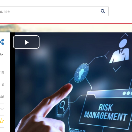
Play
Video
15
0
:46
bic