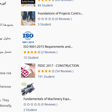
89 Student
Foundations of Projects Contro...
(0 Reviews )
3 Student
يجمع هذا ال
بحلول نها
ISO 9001:2015 Requirements and...
تشمل موا.
(2 Reviews )
10 Student
FIDIC 2017 - CONSTRUCTION
(54 Reviews )
tive risk
191 Student
ehensive
Fundamentals of Machinery Equi...
s. They
(0 Reviews )
tionally,
2 Student