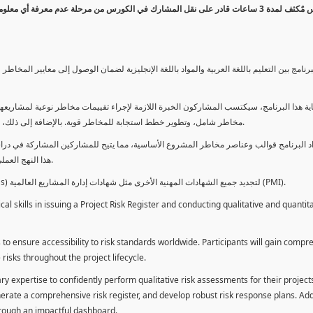
كورس مٌكثف لمدة 3 ساعات قادر على نقل المشارك في الكورس من مرحلة عدم معرفة أي 
برنامج بين التعليم باللغة العربية والمواد باللغة الإنجليزية لضمان الوصول إلى معايير الم
ية هذا البرنامج، سيكتسب المشاركون الخبرة اللازمة لإجراء تقييمات مخاطر نوعية لمشاريعهم
مخاطر شامل، وتطوير خطط استجابة للمخاطر قوية. بالإضافة إلى ذلك، سيكتسبون المهارات لتقديم تقييمات المخاطر عبر لوحة معلومات فعالة.
د البرنامج قوالب وعناصر مخاطر المشروع الأساسية، مما يتيح للمشاركين المشاركة في دراسة
هذا النهج العملي يمكنهم من تطبيق المفاهيم المكتسبة مباشرة على مشاريعهم الخاصة.
يمكن للطلاب استخدام ساعات هذا البرنامج كوحدات تطوير المهنة (PDUs) لتجديد جميع الشهادات المهنية الأخرى مثل شهادات إدارة المشاريع العالمية (PMI).
l skills in issuing a Project Risk Register and conducting qualitative and quantita
 to ensure accessibility to risk standards worldwide. Participants will gain compr
isks throughout the project lifecycle.
ary expertise to confidently perform qualitative risk assessments for their project
enerate a comprehensive risk register, and develop robust risk response plans. Addi
through an impactful dashboard.