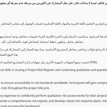
كورس مٌكثف لمدة 3 ساعات قادر على نقل المشارك في الكورس من مرحلة عدم معرفة أي 
برنامج بين التعليم باللغة العربية والمواد باللغة الإنجليزية لضمان الوصول إلى معايير الم
ية هذا البرنامج، سيكتسب المشاركون الخبرة اللازمة لإجراء تقييمات مخاطر نوعية لمشاريعهم
مخاطر شامل، وتطوير خطط استجابة للمخاطر قوية. بالإضافة إلى ذلك، سيكتسبون المهارات لتقديم تقييمات المخاطر عبر لوحة معلومات فعالة.
د البرنامج قوالب وعناصر مخاطر المشروع الأساسية، مما يتيح للمشاركين المشاركة في دراسة
هذا النهج العملي يمكنهم من تطبيق المفاهيم المكتسبة مباشرة على مشاريعهم الخاصة.
يمكن للطلاب استخدام ساعات هذا البرنامج كوحدات تطوير المهنة (PDUs) لتجديد جميع الشهادات المهنية الأخرى مثل شهادات إدارة المشاريع العالمية (PMI).
l skills in issuing a Project Risk Register and conducting qualitative and quantita
 to ensure accessibility to risk standards worldwide. Participants will gain compr
isks throughout the project lifecycle.
ary expertise to confidently perform qualitative risk assessments for their project
enerate a comprehensive risk register, and develop robust risk response plans. Addi
through an impactful dashboard.