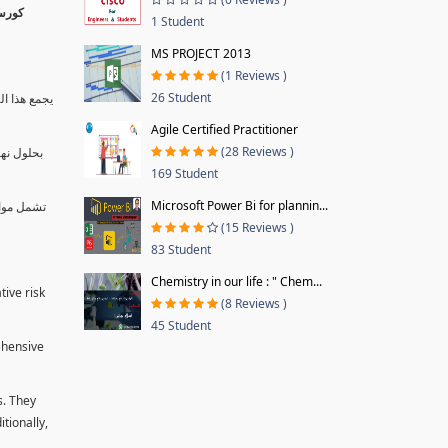
1 Student
MS PROJECT 2013
(1 Reviews )
26 Student
يجمع هذا ال
Agile Certified Practitioner
(28 Reviews )
بحلول نها
169 Student
Microsoft Power Bi for plannin...
تشمل موا.
(15 Reviews )
83 Student
Chemistry in our life : " Chem...
tive risk
(8 Reviews )
45 Student
ehensive
s. They
tionally,