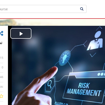
Play
Video
15
0
:46
bic