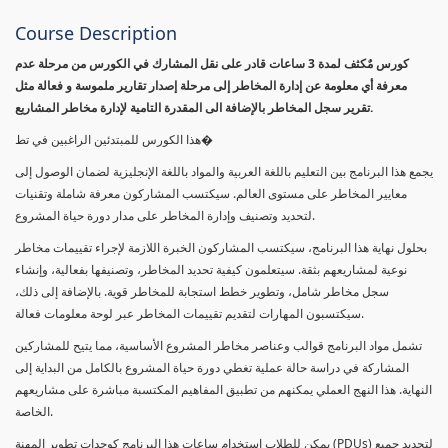
Course Description
كورس مٌكثف لمدة 3 ساعات قادر على نقل المشارك في الكورس من مرحلة عدم
معرفة أي معلومة عن إدارة المخاطر إلى مرحلة إصدار تقارير ملموسة و فعالة مثل
تقرير سجل المخاطر بالإضافة الى المقدرة التامية لإدارة مخاطر المشاريع.
هذا الكورس للمبتدئين الراغبين في تط�
يجمع هذا البرنامج بين التعليم باللغة العربية والمواد باللغة الإنجليزية لضمان الوصول إلى
معايير المخاطر على مستوى العالم. سيكتسب المشاركون معرفة شاملة وتقنيات
لتحديد وتصنيف وإدارة المخاطر على مدار دورة حياة المشروع.
بحلول نهاية هذا البرنامج، سيكتسب المشاركون الخبرة اللازمة لإجراء تقييمات مخاطر
نوعية لمشاريعهم بثقة. سيتعلمون كيفية تحديد المخاطر، وتصنيفها بفعالية، وإنشاء
سجل مخاطر شامل، وتطوير خطط استجابة للمخاطر قوية. بالإضافة إلى ذلك،
سيكتسبون المهارات لتقديم تقييمات المخاطر عبر لوحة معلومات فعالة.
تشمل مواد البرنامج قوالب وعناصر مخاطر المشروع الأساسية، مما يتيح للمشاركين
المشاركة في دراسة حالة عملية تغطي دورة حياة المشروع بالكامل من البداية إلى
النهاية. هذا النهج العملي يمكنهم من تطبيق المفاهيم المكتسبة مباشرة على مشاريعهم
الخاصة.
يمكن للطلاب استخدام ساعات هذا البرنامج كوحدات تطوير المهنة (PDUs) لتجديد جميع