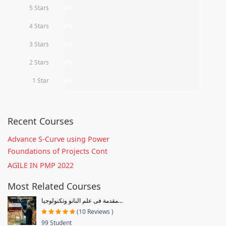
5 Stars
0%
4 Stars
0%
3 Stars
0%
2 Stars
0%
1 Star
0%
Recent Courses
Advance S-Curve using Power
Foundations of Projects Cont
AGILE IN PMP 2022
Most Related Courses
مقدمة فى علم النانو وتكنولوجيا...
(10 Reviews )
99 Student