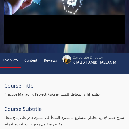
Corporate Director
Overview
Content
Reviews
KHALID HAMID HASSAN M
Course Title
Practice Managing Project Risks تطبيق إدارة المخاطر للمشاريع
Course Subtitle
شرح عملي لإدارة مخاطر المشاريع للمستوى المبتدأ الى مستوى قادر على إنتاج سجل
مخاطر متكامل مع توصيات الخبرة العملية