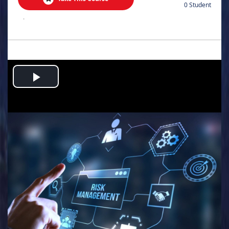
0 Student
.
Play
Video