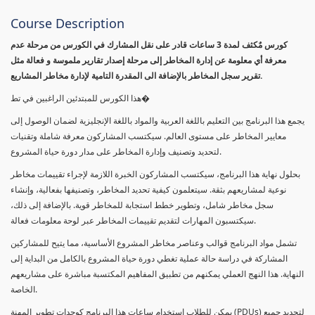
Course Description
كورس مٌكثف لمدة 3 ساعات قادر على نقل المشارك في الكورس من مرحلة عدم
معرفة أي معلومة عن إدارة المخاطر إلى مرحلة إصدار تقارير ملموسة و فعالة مثل
تقرير سجل المخاطر بالإضافة الى المقدرة التامية لإدارة مخاطر المشاريع.
هذا الكورس للمبتدئين الراغبين في تط�
يجمع هذا البرنامج بين التعليم باللغة العربية والمواد باللغة الإنجليزية لضمان الوصول إلى
معايير المخاطر على مستوى العالم. سيكتسب المشاركون معرفة شاملة وتقنيات
لتحديد وتصنيف وإدارة المخاطر على مدار دورة حياة المشروع.
بحلول نهاية هذا البرنامج، سيكتسب المشاركون الخبرة اللازمة لإجراء تقييمات مخاطر
نوعية لمشاريعهم بثقة. سيتعلمون كيفية تحديد المخاطر، وتصنيفها بفعالية، وإنشاء
سجل مخاطر شامل، وتطوير خطط استجابة للمخاطر قوية. بالإضافة إلى ذلك،
سيكتسبون المهارات لتقديم تقييمات المخاطر عبر لوحة معلومات فعالة.
تشمل مواد البرنامج قوالب وعناصر مخاطر المشروع الأساسية، مما يتيح للمشاركين
المشاركة في دراسة حالة عملية تغطي دورة حياة المشروع بالكامل من البداية إلى
النهاية. هذا النهج العملي يمكنهم من تطبيق المفاهيم المكتسبة مباشرة على مشاريعهم
الخاصة.
يمكن للطلاب استخدام ساعات هذا البرنامج كوحدات تطوير المهنة (PDUs) لتجديد جميع