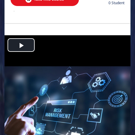
0 Student
.
Play
Video