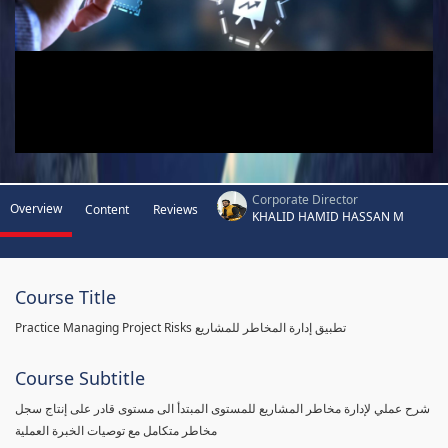
Corporate Director
Overview
Content
Reviews
KHALID HAMID HASSAN M
Course Title
Practice Managing Project Risks تطبيق إدارة المخاطر للمشاريع
Course Subtitle
شرح عملي لإدارة مخاطر المشاريع للمستوى المبتدأ الى مستوى قادر على إنتاج سجل
مخاطر متكامل مع توصيات الخبرة العملية