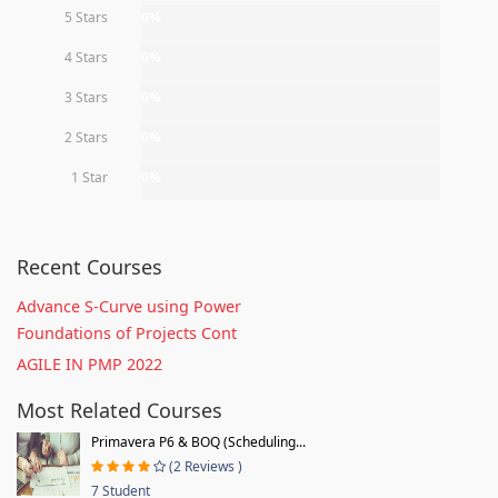
5 Stars
0%
4 Stars
0%
3 Stars
0%
2 Stars
0%
1 Star
0%
Recent Courses
Advance S-Curve using Power
Foundations of Projects Cont
AGILE IN PMP 2022
Most Related Courses
Primavera P6 & BOQ (Scheduling...
(2 Reviews )
7 Student