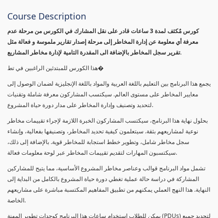
Course Description
كورس مٌكثف لمدة 3 ساعات قادر على نقل المشارك في الكورس من مرحلة عدم
معرفة أي معلومة عن إدارة المخاطر إلى مرحلة إصدار تقارير ملموسة و فعالة مثل
تقرير سجل المخاطر بالإضافة الى المقدرة التامية لإدارة مخاطر المشاريع.
هذا الكورس للمبتدئين الراغبين في تط�
يجمع هذا البرنامج بين التعليم باللغة العربية والمواد باللغة الإنجليزية لضمان الوصول إلى
معايير المخاطر على مستوى العالم. سيكتسب المشاركون معرفة شاملة وتقنيات
لتحديد وتصنيف وإدارة المخاطر على مدار دورة حياة المشروع.
بحلول نهاية هذا البرنامج، سيكتسب المشاركون الخبرة اللازمة لإجراء تقييمات مخاطر
نوعية لمشاريعهم بثقة. سيتعلمون كيفية تحديد المخاطر، وتصنيفها بفعالية، وإنشاء
سجل مخاطر شامل، وتطوير خطط استجابة للمخاطر قوية. بالإضافة إلى ذلك،
سيكتسبون المهارات لتقديم تقييمات المخاطر عبر لوحة معلومات فعالة.
تشمل مواد البرنامج قوالب وعناصر مخاطر المشروع الأساسية، مما يتيح للمشاركين
المشاركة في دراسة حالة عملية تغطي دورة حياة المشروع بالكامل من البداية إلى
النهاية. هذا النهج العملي يمكنهم من تطبيق المفاهيم المكتسبة مباشرة على مشاريعهم
الخاصة.
يمكن للطلاب استخدام ساعات هذا البرنامج كوحدات تطوير المهنة (PDUs) لتجديد جميع