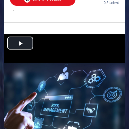
0 Student
.
Play
Video