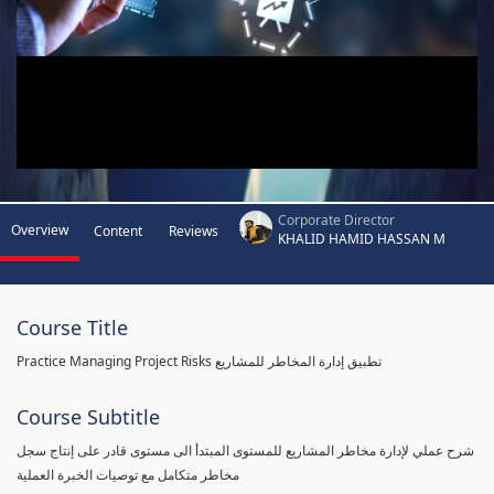
Corporate Director
Overview
Content
Reviews
KHALID HAMID HASSAN M
Course Title
Practice Managing Project Risks تطبيق إدارة المخاطر للمشاريع
Course Subtitle
شرح عملي لإدارة مخاطر المشاريع للمستوى المبتدأ الى مستوى قادر على إنتاج سجل
مخاطر متكامل مع توصيات الخبرة العملية