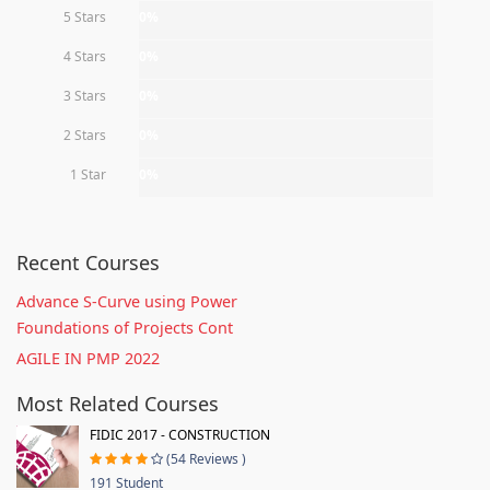
5 Stars
0%
4 Stars
0%
3 Stars
0%
2 Stars
0%
1 Star
0%
Recent Courses
Advance S-Curve using Power
Foundations of Projects Cont
AGILE IN PMP 2022
Most Related Courses
FIDIC 2017 - CONSTRUCTION
(54 Reviews )
191 Student