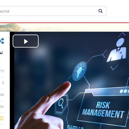
Play
Video
15
0
:46
bic