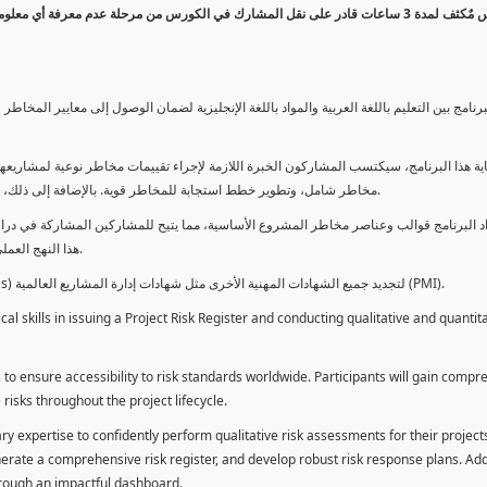
كورس مٌكثف لمدة 3 ساعات قادر على نقل المشارك في الكورس من مرحلة عدم معرفة أي 
برنامج بين التعليم باللغة العربية والمواد باللغة الإنجليزية لضمان الوصول إلى معايير الم
ية هذا البرنامج، سيكتسب المشاركون الخبرة اللازمة لإجراء تقييمات مخاطر نوعية لمشاريعهم
مخاطر شامل، وتطوير خطط استجابة للمخاطر قوية. بالإضافة إلى ذلك، سيكتسبون المهارات لتقديم تقييمات المخاطر عبر لوحة معلومات فعالة.
د البرنامج قوالب وعناصر مخاطر المشروع الأساسية، مما يتيح للمشاركين المشاركة في دراسة
هذا النهج العملي يمكنهم من تطبيق المفاهيم المكتسبة مباشرة على مشاريعهم الخاصة.
يمكن للطلاب استخدام ساعات هذا البرنامج كوحدات تطوير المهنة (PDUs) لتجديد جميع الشهادات المهنية الأخرى مثل شهادات إدارة المشاريع العالمية (PMI).
l skills in issuing a Project Risk Register and conducting qualitative and quantita
 to ensure accessibility to risk standards worldwide. Participants will gain compr
isks throughout the project lifecycle.
ary expertise to confidently perform qualitative risk assessments for their project
enerate a comprehensive risk register, and develop robust risk response plans. Addi
through an impactful dashboard.