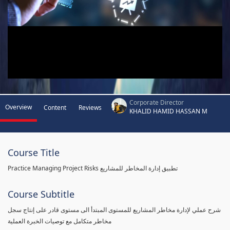
Corporate Director
Overview
Content
Reviews
KHALID HAMID HASSAN M
Course Title
Practice Managing Project Risks تطبيق إدارة المخاطر للمشاريع
Course Subtitle
شرح عملي لإدارة مخاطر المشاريع للمستوى المبتدأ الى مستوى قادر على إنتاج سجل
مخاطر متكامل مع توصيات الخبرة العملية