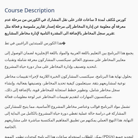
Course Description
كورس مٌكثف لمدة 3 ساعات قادر على نقل المشارك في الكورس من مرحلة عدم
معرفة أي معلومة عن إدارة المخاطر إلى مرحلة إصدار تقارير ملموسة و فعالة مثل
تقرير سجل المخاطر بالإضافة الى المقدرة التامية لإدارة مخاطر المشاريع.
هذا الكورس للمبتدئين الراغبين في تط�
يجمع هذا البرنامج بين التعليم باللغة العربية والمواد باللغة الإنجليزية لضمان الوصول إلى
معايير المخاطر على مستوى العالم. سيكتسب المشاركون معرفة شاملة وتقنيات
لتحديد وتصنيف وإدارة المخاطر على مدار دورة حياة المشروع.
بحلول نهاية هذا البرنامج، سيكتسب المشاركون الخبرة اللازمة لإجراء تقييمات مخاطر
نوعية لمشاريعهم بثقة. سيتعلمون كيفية تحديد المخاطر، وتصنيفها بفعالية، وإنشاء
سجل مخاطر شامل، وتطوير خطط استجابة للمخاطر قوية. بالإضافة إلى ذلك،
سيكتسبون المهارات لتقديم تقييمات المخاطر عبر لوحة معلومات فعالة.
تشمل مواد البرنامج قوالب وعناصر مخاطر المشروع الأساسية، مما يتيح للمشاركين
المشاركة في دراسة حالة عملية تغطي دورة حياة المشروع بالكامل من البداية إلى
النهاية. هذا النهج العملي يمكنهم من تطبيق المفاهيم المكتسبة مباشرة على مشاريعهم
الخاصة.
يمكن للطلاب استخدام ساعات هذا البرنامج كوحدات تطوير المهنة (PDUs) لتجديد جميع