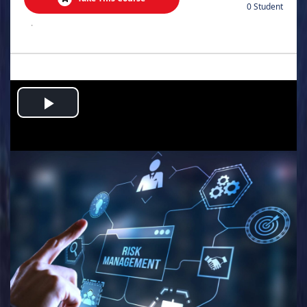
0 Student
.
Play
Video