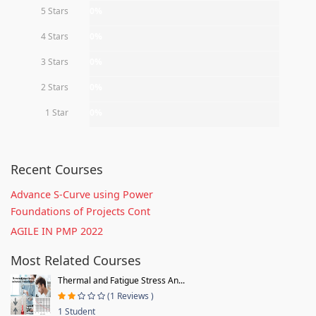
5 Stars
0%
4 Stars
0%
3 Stars
0%
2 Stars
0%
1 Star
0%
Recent Courses
Advance S-Curve using Power
Foundations of Projects Cont
AGILE IN PMP 2022
Most Related Courses
Thermal and Fatigue Stress An...
(1 Reviews )
1 Student