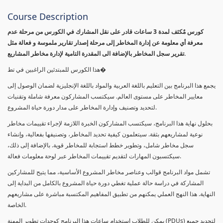
Course Description
كورس مٌكثف لمدة 3 ساعات قادر على نقل المشارك في الكورس من مرحلة عدم
معرفة أي معلومة عن إدارة المخاطر إلى مرحلة إصدار تقارير ملموسة و فعالة مثل
تقرير سجل المخاطر بالإضافة الى المقدرة التامية لإدارة مخاطر المشاريع.
هذا الكورس للمبتدئين الراغبين في تط�
يجمع هذا البرنامج بين التعليم باللغة العربية والمواد باللغة الإنجليزية لضمان الوصول إلى
معايير المخاطر على مستوى العالم. سيكتسب المشاركون معرفة شاملة وتقنيات
لتحديد وتصنيف وإدارة المخاطر على مدار دورة حياة المشروع.
بحلول نهاية هذا البرنامج، سيكتسب المشاركون الخبرة اللازمة لإجراء تقييمات مخاطر
نوعية لمشاريعهم بثقة. سيتعلمون كيفية تحديد المخاطر، وتصنيفها بفعالية، وإنشاء
سجل مخاطر شامل، وتطوير خطط استجابة للمخاطر قوية. بالإضافة إلى ذلك،
سيكتسبون المهارات لتقديم تقييمات المخاطر عبر لوحة معلومات فعالة.
تشمل مواد البرنامج قوالب وعناصر مخاطر المشروع الأساسية، مما يتيح للمشاركين
المشاركة في دراسة حالة عملية تغطي دورة حياة المشروع بالكامل من البداية إلى
النهاية. هذا النهج العملي يمكنهم من تطبيق المفاهيم المكتسبة مباشرة على مشاريعهم
الخاصة.
يمكن للطلاب استخدام ساعات هذا البرنامج كوحدات تطوير المهنة (PDUs) لتجديد جميع