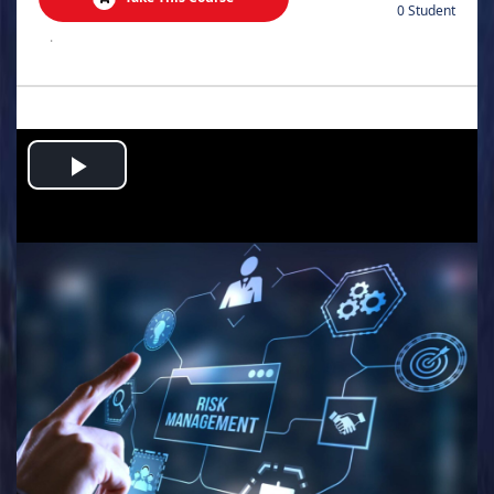
0 Student
.
Play
Video