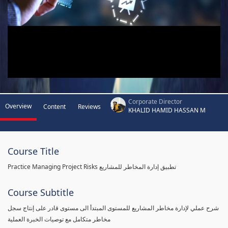
Corporate Director
Overview
Content
Reviews
KHALID HAMID HASSAN M
Course Title
Practice Managing Project Risks تطبيق إدارة المخاطر للمشاريع
Course Subtitle
شرح عملي لإدارة مخاطر المشاريع للمستوى المبتدأ الى مستوى قادر على إنتاج سجل
مخاطر متكامل مع توصيات الخبرة العملية