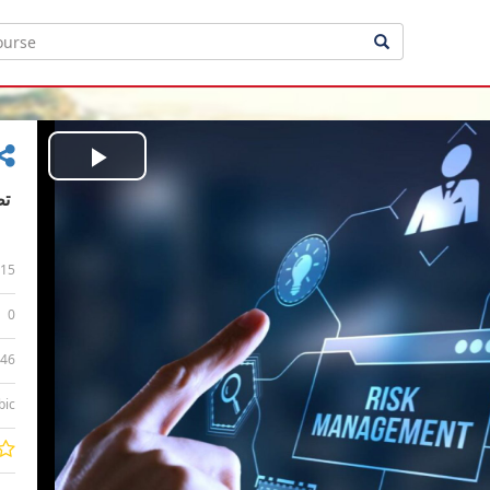
Play
Video
15
0
:46
bic