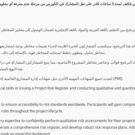
كورس مٌكثف لمدة 3 ساعات قادر على نقل المشارك في الكورس من مرحلة عدم معرفة أي 
برنامج بين التعليم باللغة العربية والمواد باللغة الإنجليزية لضمان الوصول إلى معايير الم
ية هذا البرنامج، سيكتسب المشاركون الخبرة اللازمة لإجراء تقييمات مخاطر نوعية لمشاريعهم
مخاطر شامل، وتطوير خطط استجابة للمخاطر قوية. بالإضافة إلى ذلك، سيكتسبون المهارات لتقديم تقييمات المخاطر عبر لوحة معلومات فعالة.
د البرنامج قوالب وعناصر مخاطر المشروع الأساسية، مما يتيح للمشاركين المشاركة في دراسة
هذا النهج العملي يمكنهم من تطبيق المفاهيم المكتسبة مباشرة على مشاريعهم الخاصة.
يمكن للطلاب استخدام ساعات هذا البرنامج كوحدات تطوير المهنة (PDUs) لتجديد جميع الشهادات المهنية الأخرى مثل شهادات إدارة المشاريع العالمية (PMI).
l skills in issuing a Project Risk Register and conducting qualitative and quantita
 to ensure accessibility to risk standards worldwide. Participants will gain compr
isks throughout the project lifecycle.
ary expertise to confidently perform qualitative risk assessments for their project
enerate a comprehensive risk register, and develop robust risk response plans. Addi
through an impactful dashboard.