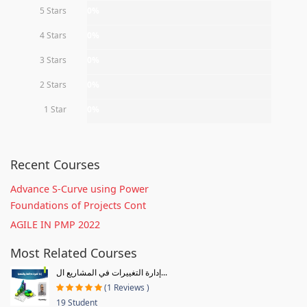
5 Stars
0%
4 Stars
0%
3 Stars
0%
2 Stars
0%
1 Star
0%
Recent Courses
Advance S-Curve using Power
Foundations of Projects Cont
AGILE IN PMP 2022
Most Related Courses
إدارة التغييرات في المشاريع ال...
(1 Reviews )
19 Student