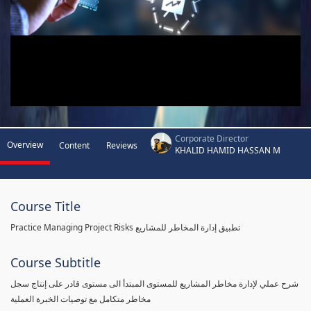
Corporate Director
Overview
Content
Reviews
KHALID HAMID HASSAN M
Course Title
Practice Managing Project Risks تطبيق إدارة المخاطر للمشاريع
Course Subtitle
شرح عملي لإدارة مخاطر المشاريع للمستوى المبتدأ الى مستوى قادر على إنتاج سجل
مخاطر متكامل مع توصيات الخبرة العملية