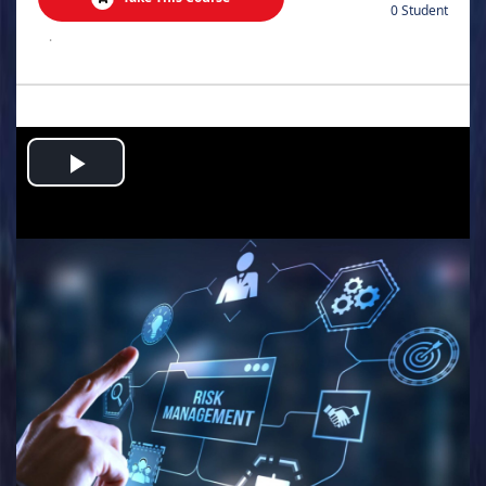
0 Student
.
Play
Video