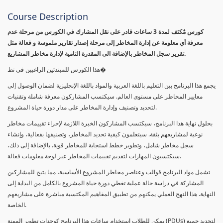
Course Description
كورس مٌكثف لمدة 3 ساعات قادر على نقل المشارك في الكورس من مرحلة عدم
معرفة أي معلومة عن إدارة المخاطر إلى مرحلة إصدار تقارير ملموسة و فعالة مثل
تقرير سجل المخاطر بالإضافة الى المقدرة التامية لإدارة مخاطر المشاريع.
هذا الكورس للمبتدئين الراغبين في تط�
يجمع هذا البرنامج بين التعليم باللغة العربية والمواد باللغة الإنجليزية لضمان الوصول إلى
معايير المخاطر على مستوى العالم. سيكتسب المشاركون معرفة شاملة وتقنيات
لتحديد وتصنيف وإدارة المخاطر على مدار دورة حياة المشروع.
بحلول نهاية هذا البرنامج، سيكتسب المشاركون الخبرة اللازمة لإجراء تقييمات مخاطر
نوعية لمشاريعهم بثقة. سيتعلمون كيفية تحديد المخاطر، وتصنيفها بفعالية، وإنشاء
سجل مخاطر شامل، وتطوير خطط استجابة للمخاطر قوية. بالإضافة إلى ذلك،
سيكتسبون المهارات لتقديم تقييمات المخاطر عبر لوحة معلومات فعالة.
تشمل مواد البرنامج قوالب وعناصر مخاطر المشروع الأساسية، مما يتيح للمشاركين
المشاركة في دراسة حالة عملية تغطي دورة حياة المشروع بالكامل من البداية إلى
النهاية. هذا النهج العملي يمكنهم من تطبيق المفاهيم المكتسبة مباشرة على مشاريعهم
الخاصة.
يمكن للطلاب استخدام ساعات هذا البرنامج كوحدات تطوير المهنة (PDUs) لتجديد جميع