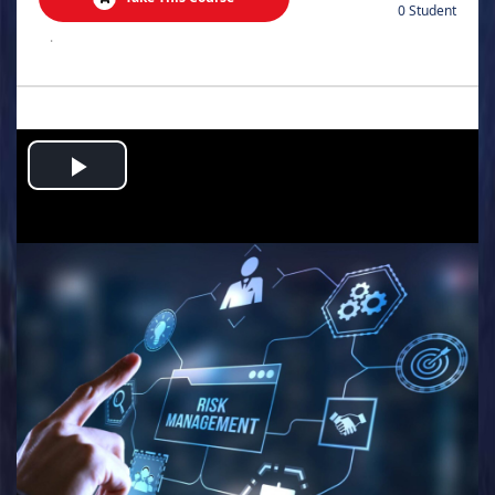
0 Student
.
Play
Video