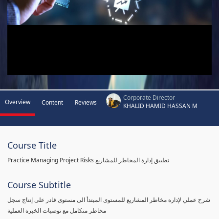
Corporate Director
Overview
Content
Reviews
KHALID HAMID HASSAN M
Course Title
Practice Managing Project Risks تطبيق إدارة المخاطر للمشاريع
Course Subtitle
شرح عملي لإدارة مخاطر المشاريع للمستوى المبتدأ الى مستوى قادر على إنتاج سجل
مخاطر متكامل مع توصيات الخبرة العملية