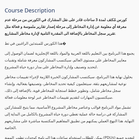
Course Description
كورس مٌكثف لمدة 3 ساعات قادر على نقل المشارك في الكورس من مرحلة عدم
معرفة أي معلومة عن إدارة المخاطر إلى مرحلة إصدار تقارير ملموسة و فعالة مثل
تقرير سجل المخاطر بالإضافة الى المقدرة التامية لإدارة مخاطر المشاريع.
هذا الكورس للمبتدئين الراغبين في تط�
يجمع هذا البرنامج بين التعليم باللغة العربية والمواد باللغة الإنجليزية لضمان الوصول إلى
معايير المخاطر على مستوى العالم. سيكتسب المشاركون معرفة شاملة وتقنيات
لتحديد وتصنيف وإدارة المخاطر على مدار دورة حياة المشروع.
بحلول نهاية هذا البرنامج، سيكتسب المشاركون الخبرة اللازمة لإجراء تقييمات مخاطر
نوعية لمشاريعهم بثقة. سيتعلمون كيفية تحديد المخاطر، وتصنيفها بفعالية، وإنشاء
سجل مخاطر شامل، وتطوير خطط استجابة للمخاطر قوية. بالإضافة إلى ذلك،
سيكتسبون المهارات لتقديم تقييمات المخاطر عبر لوحة معلومات فعالة.
تشمل مواد البرنامج قوالب وعناصر مخاطر المشروع الأساسية، مما يتيح للمشاركين
المشاركة في دراسة حالة عملية تغطي دورة حياة المشروع بالكامل من البداية إلى
النهاية. هذا النهج العملي يمكنهم من تطبيق المفاهيم المكتسبة مباشرة على مشاريعهم
الخاصة.
يمكن للطلاب استخدام ساعات هذا البرنامج كوحدات تطوير المهنة (PDUs) لتجديد جميع