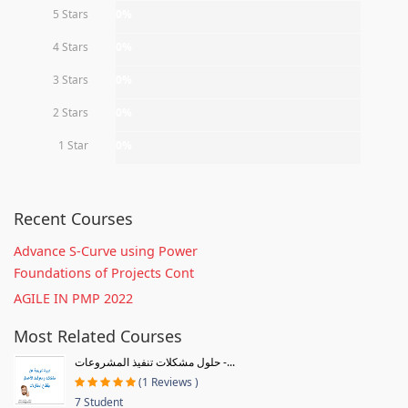
5 Stars
0%
4 Stars
0%
3 Stars
0%
2 Stars
0%
1 Star
0%
Recent Courses
Advance S-Curve using Power
Foundations of Projects Cont
AGILE IN PMP 2022
Most Related Courses
حلول مشكلات تنفيذ المشروعات -...
(1 Reviews )
7 Student