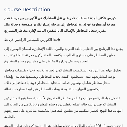
Course Description
كورس مٌكثف لمدة 3 ساعات قادر على نقل المشارك في الكورس من مرحلة عدم
معرفة أي معلومة عن إدارة المخاطر إلى مرحلة إصدار تقارير ملموسة و فعالة مثل
تقرير سجل المخاطر بالإضافة الى المقدرة التامية لإدارة مخاطر المشاريع.
هذا الكورس للمبتدئين الراغبين في تط�
يجمع هذا البرنامج بين التعليم باللغة العربية والمواد باللغة الإنجليزية لضمان الوصول إلى
معايير المخاطر على مستوى العالم. سيكتسب المشاركون معرفة شاملة وتقنيات
لتحديد وتصنيف وإدارة المخاطر على مدار دورة حياة المشروع.
بحلول نهاية هذا البرنامج، سيكتسب المشاركون الخبرة اللازمة لإجراء تقييمات مخاطر
نوعية لمشاريعهم بثقة. سيتعلمون كيفية تحديد المخاطر، وتصنيفها بفعالية، وإنشاء
سجل مخاطر شامل، وتطوير خطط استجابة للمخاطر قوية. بالإضافة إلى ذلك،
سيكتسبون المهارات لتقديم تقييمات المخاطر عبر لوحة معلومات فعالة.
تشمل مواد البرنامج قوالب وعناصر مخاطر المشروع الأساسية، مما يتيح للمشاركين
المشاركة في دراسة حالة عملية تغطي دورة حياة المشروع بالكامل من البداية إلى
النهاية. هذا النهج العملي يمكنهم من تطبيق المفاهيم المكتسبة مباشرة على مشاريعهم
الخاصة.
يمكن للطلاب استخدام ساعات هذا البرنامج كوحدات تطوير المهنة (PDUs) لتجديد جميع