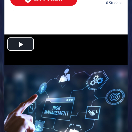
0 Student
.
Play
Video