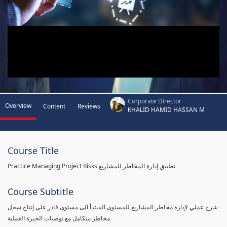
Corporate Director
Overview
Content
Reviews
KHALID HAMID HASSAN M
Course Title
Practice Managing Project Risks تطبيق إدارة المخاطر للمشاريع
Course Subtitle
شرح عملي لإدارة مخاطر المشاريع للمستوى المبتدأ الى مستوى قادر على إنتاج سجل
مخاطر متكامل مع توصيات الخبرة العملية