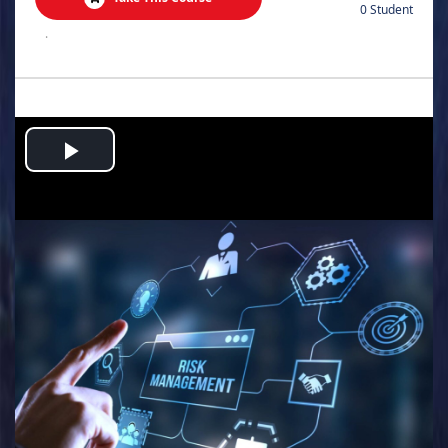
0 Student
.
Play
Video