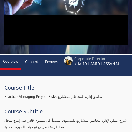
Corporate Director
Overview
Content
Reviews
KHALID HAMID HASSAN M
Course Title
Practice Managing Project Risks تطبيق إدارة المخاطر للمشاريع
Course Subtitle
شرح عملي لإدارة مخاطر المشاريع للمستوى المبتدأ الى مستوى قادر على إنتاج سجل
مخاطر متكامل مع توصيات الخبرة العملية