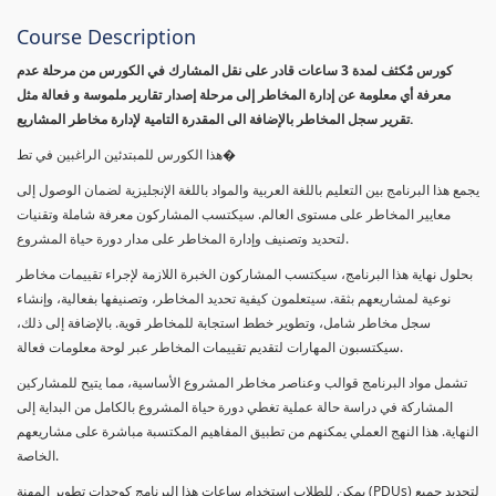
Course Description
كورس مٌكثف لمدة 3 ساعات قادر على نقل المشارك في الكورس من مرحلة عدم
معرفة أي معلومة عن إدارة المخاطر إلى مرحلة إصدار تقارير ملموسة و فعالة مثل
تقرير سجل المخاطر بالإضافة الى المقدرة التامية لإدارة مخاطر المشاريع.
هذا الكورس للمبتدئين الراغبين في تط�
يجمع هذا البرنامج بين التعليم باللغة العربية والمواد باللغة الإنجليزية لضمان الوصول إلى
معايير المخاطر على مستوى العالم. سيكتسب المشاركون معرفة شاملة وتقنيات
لتحديد وتصنيف وإدارة المخاطر على مدار دورة حياة المشروع.
بحلول نهاية هذا البرنامج، سيكتسب المشاركون الخبرة اللازمة لإجراء تقييمات مخاطر
نوعية لمشاريعهم بثقة. سيتعلمون كيفية تحديد المخاطر، وتصنيفها بفعالية، وإنشاء
سجل مخاطر شامل، وتطوير خطط استجابة للمخاطر قوية. بالإضافة إلى ذلك،
سيكتسبون المهارات لتقديم تقييمات المخاطر عبر لوحة معلومات فعالة.
تشمل مواد البرنامج قوالب وعناصر مخاطر المشروع الأساسية، مما يتيح للمشاركين
المشاركة في دراسة حالة عملية تغطي دورة حياة المشروع بالكامل من البداية إلى
النهاية. هذا النهج العملي يمكنهم من تطبيق المفاهيم المكتسبة مباشرة على مشاريعهم
الخاصة.
يمكن للطلاب استخدام ساعات هذا البرنامج كوحدات تطوير المهنة (PDUs) لتجديد جميع