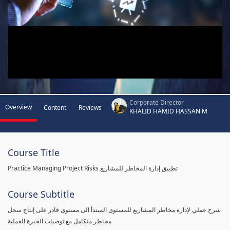
Corporate Director
Overview
Content
Reviews
KHALID HAMID HASSAN M
Course Title
Practice Managing Project Risks تطبيق إدارة المخاطر للمشاريع
Course Subtitle
شرح عملي لإدارة مخاطر المشاريع للمستوى المبتدأ الى مستوى قادر على إنتاج سجل
مخاطر متكامل مع توصيات الخبرة العملية