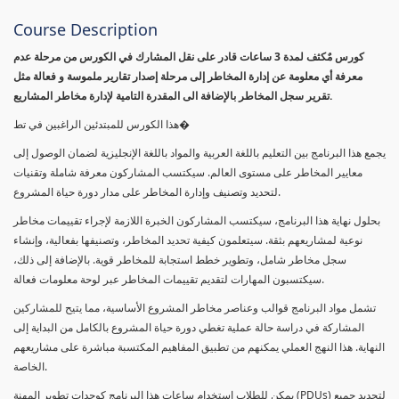
Course Description
كورس مٌكثف لمدة 3 ساعات قادر على نقل المشارك في الكورس من مرحلة عدم
معرفة أي معلومة عن إدارة المخاطر إلى مرحلة إصدار تقارير ملموسة و فعالة مثل
تقرير سجل المخاطر بالإضافة الى المقدرة التامية لإدارة مخاطر المشاريع.
هذا الكورس للمبتدئين الراغبين في تط�
يجمع هذا البرنامج بين التعليم باللغة العربية والمواد باللغة الإنجليزية لضمان الوصول إلى
معايير المخاطر على مستوى العالم. سيكتسب المشاركون معرفة شاملة وتقنيات
لتحديد وتصنيف وإدارة المخاطر على مدار دورة حياة المشروع.
بحلول نهاية هذا البرنامج، سيكتسب المشاركون الخبرة اللازمة لإجراء تقييمات مخاطر
نوعية لمشاريعهم بثقة. سيتعلمون كيفية تحديد المخاطر، وتصنيفها بفعالية، وإنشاء
سجل مخاطر شامل، وتطوير خطط استجابة للمخاطر قوية. بالإضافة إلى ذلك،
سيكتسبون المهارات لتقديم تقييمات المخاطر عبر لوحة معلومات فعالة.
تشمل مواد البرنامج قوالب وعناصر مخاطر المشروع الأساسية، مما يتيح للمشاركين
المشاركة في دراسة حالة عملية تغطي دورة حياة المشروع بالكامل من البداية إلى
النهاية. هذا النهج العملي يمكنهم من تطبيق المفاهيم المكتسبة مباشرة على مشاريعهم
الخاصة.
يمكن للطلاب استخدام ساعات هذا البرنامج كوحدات تطوير المهنة (PDUs) لتجديد جميع