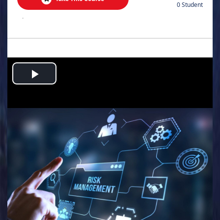
0 Student
.
Play
Video