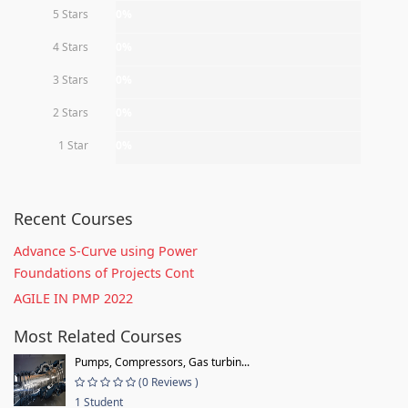
5 Stars
0%
4 Stars
0%
3 Stars
0%
2 Stars
0%
1 Star
0%
Recent Courses
Advance S-Curve using Power
Foundations of Projects Cont
AGILE IN PMP 2022
Most Related Courses
Pumps, Compressors, Gas turbin...
(0 Reviews )
1 Student