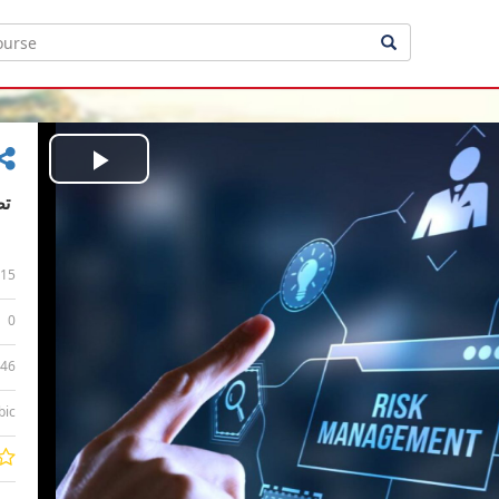
Play
Video
15
0
:46
bic