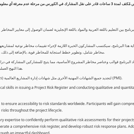
كورس مٌكثف لمدة 3 ساعات قادر على نقل المشارك في الكورس من مرحلة عدم معرفة أي 
برنامج بين التعليم باللغة العربية والمواد باللغة الإنجليزية لضمان الوصول إلى معايير الم
ية هذا البرنامج، سيكتسب المشاركون الخبرة اللازمة لإجراء تقييمات مخاطر نوعية لمشاريعهم
مخاطر شامل، وتطوير خطط استجابة للمخاطر قوية. بالإضافة إلى ذلك، سيكتسبون المهارات لتقديم تقييمات المخاطر عبر لوحة معلومات فعالة.
د البرنامج قوالب وعناصر مخاطر المشروع الأساسية، مما يتيح للمشاركين المشاركة في دراسة
هذا النهج العملي يمكنهم من تطبيق المفاهيم المكتسبة مباشرة على مشاريعهم الخاصة.
يمكن للطلاب استخدام ساعات هذا البرنامج كوحدات تطوير المهنة (PDUs) لتجديد جميع الشهادات المهنية الأخرى مثل شهادات إدارة المشاريع العالمية (PMI).
l skills in issuing a Project Risk Register and conducting qualitative and quantita
 to ensure accessibility to risk standards worldwide. Participants will gain compr
isks throughout the project lifecycle.
ary expertise to confidently perform qualitative risk assessments for their project
enerate a comprehensive risk register, and develop robust risk response plans. Addi
through an impactful dashboard.