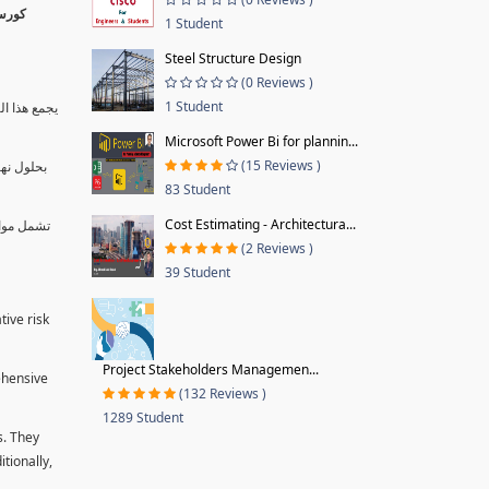
1 Student
Steel Structure Design
(0 Reviews )
1 Student
يجمع هذا ال
Microsoft Power Bi for plannin...
(15 Reviews )
بحلول نها
83 Student
Cost Estimating - Architectura...
تشمل موا.
(2 Reviews )
39 Student
tive risk
Project Stakeholders Managemen...
ehensive
(132 Reviews )
1289 Student
s. They
tionally,