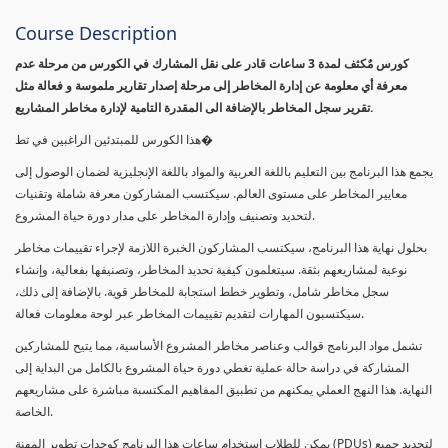
Course Description
كورس مٌكثف لمدة 3 ساعات قادر على نقل المشارك في الكورس من مرحلة عدم
معرفة أي معلومة عن إدارة المخاطر إلى مرحلة إصدار تقارير ملموسة و فعالة مثل
تقرير سجل المخاطر بالإضافة الى المقدرة التامية لإدارة مخاطر المشاريع.
هذا الكورس للمبتدئين الراغبين في تط�
يجمع هذا البرنامج بين التعليم باللغة العربية والمواد باللغة الإنجليزية لضمان الوصول إلى
معايير المخاطر على مستوى العالم. سيكتسب المشاركون معرفة شاملة وتقنيات
لتحديد وتصنيف وإدارة المخاطر على مدار دورة حياة المشروع.
بحلول نهاية هذا البرنامج، سيكتسب المشاركون الخبرة اللازمة لإجراء تقييمات مخاطر
نوعية لمشاريعهم بثقة. سيتعلمون كيفية تحديد المخاطر، وتصنيفها بفعالية، وإنشاء
سجل مخاطر شامل، وتطوير خطط استجابة للمخاطر قوية. بالإضافة إلى ذلك،
سيكتسبون المهارات لتقديم تقييمات المخاطر عبر لوحة معلومات فعالة.
تشمل مواد البرنامج قوالب وعناصر مخاطر المشروع الأساسية، مما يتيح للمشاركين
المشاركة في دراسة حالة عملية تغطي دورة حياة المشروع بالكامل من البداية إلى
النهاية. هذا النهج العملي يمكنهم من تطبيق المفاهيم المكتسبة مباشرة على مشاريعهم
الخاصة.
يمكن للطلاب استخدام ساعات هذا البرنامج كوحدات تطوير المهنة (PDUs) لتجديد جميع