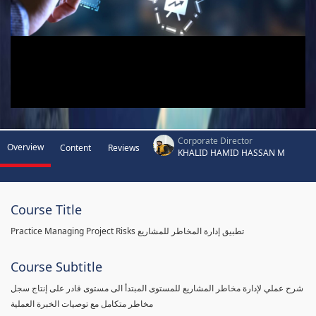
Corporate Director
Overview
Content
Reviews
KHALID HAMID HASSAN M
Course Title
Practice Managing Project Risks تطبيق إدارة المخاطر للمشاريع
Course Subtitle
شرح عملي لإدارة مخاطر المشاريع للمستوى المبتدأ الى مستوى قادر على إنتاج سجل
مخاطر متكامل مع توصيات الخبرة العملية