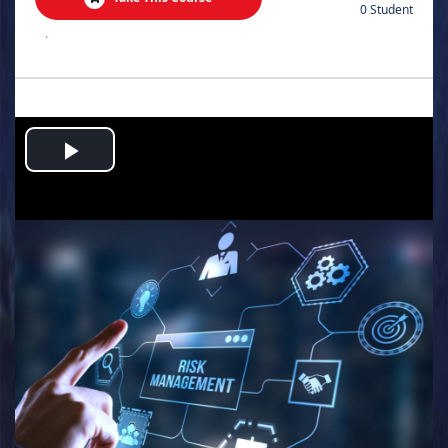
0 Student
.
Play
Video