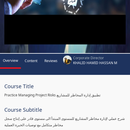
Corporate Director
Overview
Content
Reviews
KHALID HAMID HASSAN M
Course Title
Practice Managing Project Risks تطبيق إدارة المخاطر للمشاريع
Course Subtitle
شرح عملي لإدارة مخاطر المشاريع للمستوى المبتدأ الى مستوى قادر على إنتاج سجل
مخاطر متكامل مع توصيات الخبرة العملية