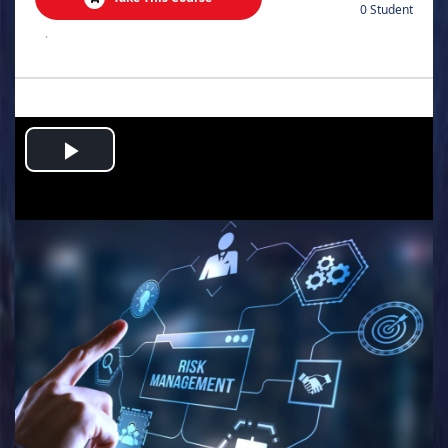
0 Student
.
Play
Video