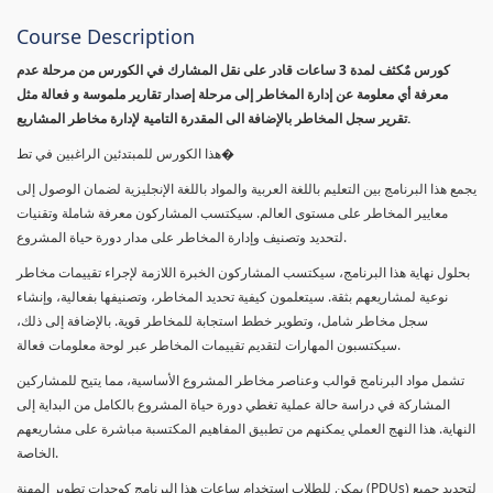
Course Description
كورس مٌكثف لمدة 3 ساعات قادر على نقل المشارك في الكورس من مرحلة عدم
معرفة أي معلومة عن إدارة المخاطر إلى مرحلة إصدار تقارير ملموسة و فعالة مثل
تقرير سجل المخاطر بالإضافة الى المقدرة التامية لإدارة مخاطر المشاريع.
هذا الكورس للمبتدئين الراغبين في تط�
يجمع هذا البرنامج بين التعليم باللغة العربية والمواد باللغة الإنجليزية لضمان الوصول إلى
معايير المخاطر على مستوى العالم. سيكتسب المشاركون معرفة شاملة وتقنيات
لتحديد وتصنيف وإدارة المخاطر على مدار دورة حياة المشروع.
بحلول نهاية هذا البرنامج، سيكتسب المشاركون الخبرة اللازمة لإجراء تقييمات مخاطر
نوعية لمشاريعهم بثقة. سيتعلمون كيفية تحديد المخاطر، وتصنيفها بفعالية، وإنشاء
سجل مخاطر شامل، وتطوير خطط استجابة للمخاطر قوية. بالإضافة إلى ذلك،
سيكتسبون المهارات لتقديم تقييمات المخاطر عبر لوحة معلومات فعالة.
تشمل مواد البرنامج قوالب وعناصر مخاطر المشروع الأساسية، مما يتيح للمشاركين
المشاركة في دراسة حالة عملية تغطي دورة حياة المشروع بالكامل من البداية إلى
النهاية. هذا النهج العملي يمكنهم من تطبيق المفاهيم المكتسبة مباشرة على مشاريعهم
الخاصة.
يمكن للطلاب استخدام ساعات هذا البرنامج كوحدات تطوير المهنة (PDUs) لتجديد جميع