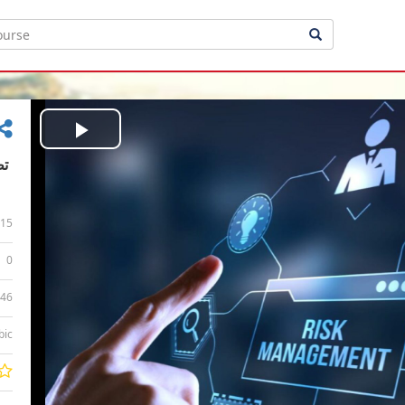
Play
Video
15
0
:46
bic