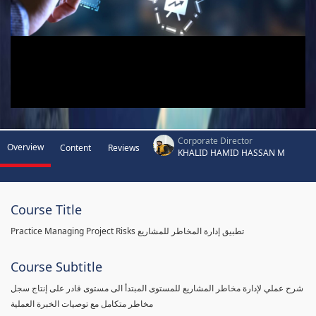
Corporate Director
Overview
Content
Reviews
KHALID HAMID HASSAN M
Course Title
Practice Managing Project Risks تطبيق إدارة المخاطر للمشاريع
Course Subtitle
شرح عملي لإدارة مخاطر المشاريع للمستوى المبتدأ الى مستوى قادر على إنتاج سجل
مخاطر متكامل مع توصيات الخبرة العملية