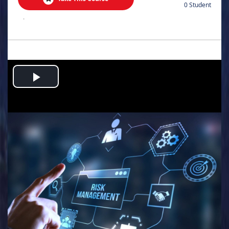
0 Student
.
Play
Video