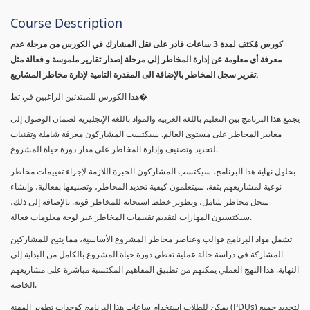
Course Description
كورس مٌكثف لمدة 3 ساعات قادر على نقل المشارك في الكورس من مرحلة عدم
معرفة أي معلومة عن إدارة المخاطر إلى مرحلة إصدار تقارير ملموسة و فعالة مثل
تقرير سجل المخاطر بالإضافة الى المقدرة التامية لإدارة مخاطر المشاريع.
هذا الكورس للمبتدئين الراغبين في تط�
يجمع هذا البرنامج بين التعليم باللغة العربية والمواد باللغة الإنجليزية لضمان الوصول إلى
معايير المخاطر على مستوى العالم. سيكتسب المشاركون معرفة شاملة وتقنيات
لتحديد وتصنيف وإدارة المخاطر على مدار دورة حياة المشروع.
بحلول نهاية هذا البرنامج، سيكتسب المشاركون الخبرة اللازمة لإجراء تقييمات مخاطر
نوعية لمشاريعهم بثقة. سيتعلمون كيفية تحديد المخاطر، وتصنيفها بفعالية، وإنشاء
سجل مخاطر شامل، وتطوير خطط استجابة للمخاطر قوية. بالإضافة إلى ذلك،
سيكتسبون المهارات لتقديم تقييمات المخاطر عبر لوحة معلومات فعالة.
تشمل مواد البرنامج قوالب وعناصر مخاطر المشروع الأساسية، مما يتيح للمشاركين
المشاركة في دراسة حالة عملية تغطي دورة حياة المشروع بالكامل من البداية إلى
النهاية. هذا النهج العملي يمكنهم من تطبيق المفاهيم المكتسبة مباشرة على مشاريعهم
الخاصة.
يمكن للطلاب استخدام ساعات هذا البرنامج كوحدات تطوير المهنة (PDUs) لتجديد جميع