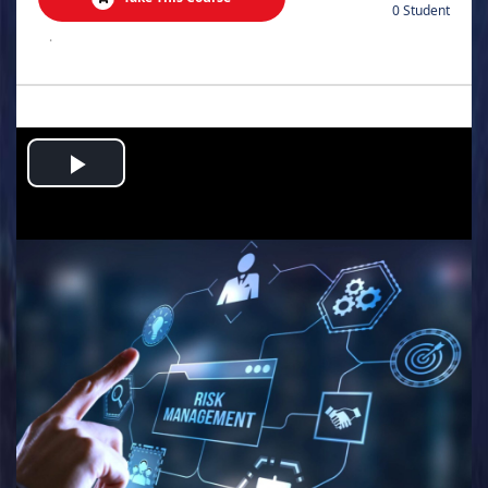
0 Student
.
Play
Video