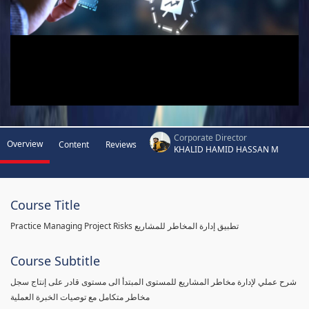
Corporate Director
Overview
Content
Reviews
KHALID HAMID HASSAN M
Course Title
Practice Managing Project Risks تطبيق إدارة المخاطر للمشاريع
Course Subtitle
شرح عملي لإدارة مخاطر المشاريع للمستوى المبتدأ الى مستوى قادر على إنتاج سجل
مخاطر متكامل مع توصيات الخبرة العملية