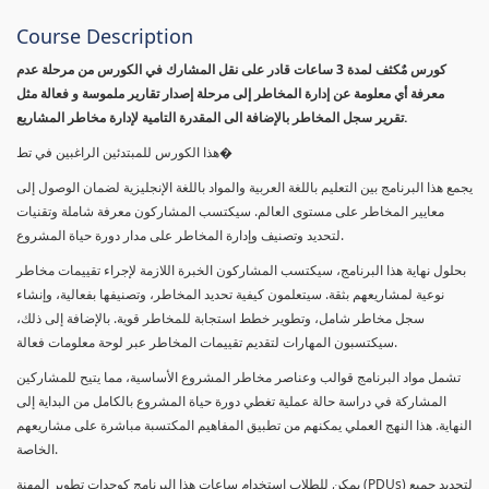
Course Description
كورس مٌكثف لمدة 3 ساعات قادر على نقل المشارك في الكورس من مرحلة عدم
معرفة أي معلومة عن إدارة المخاطر إلى مرحلة إصدار تقارير ملموسة و فعالة مثل
تقرير سجل المخاطر بالإضافة الى المقدرة التامية لإدارة مخاطر المشاريع.
هذا الكورس للمبتدئين الراغبين في تط�
يجمع هذا البرنامج بين التعليم باللغة العربية والمواد باللغة الإنجليزية لضمان الوصول إلى
معايير المخاطر على مستوى العالم. سيكتسب المشاركون معرفة شاملة وتقنيات
لتحديد وتصنيف وإدارة المخاطر على مدار دورة حياة المشروع.
بحلول نهاية هذا البرنامج، سيكتسب المشاركون الخبرة اللازمة لإجراء تقييمات مخاطر
نوعية لمشاريعهم بثقة. سيتعلمون كيفية تحديد المخاطر، وتصنيفها بفعالية، وإنشاء
سجل مخاطر شامل، وتطوير خطط استجابة للمخاطر قوية. بالإضافة إلى ذلك،
سيكتسبون المهارات لتقديم تقييمات المخاطر عبر لوحة معلومات فعالة.
تشمل مواد البرنامج قوالب وعناصر مخاطر المشروع الأساسية، مما يتيح للمشاركين
المشاركة في دراسة حالة عملية تغطي دورة حياة المشروع بالكامل من البداية إلى
النهاية. هذا النهج العملي يمكنهم من تطبيق المفاهيم المكتسبة مباشرة على مشاريعهم
الخاصة.
يمكن للطلاب استخدام ساعات هذا البرنامج كوحدات تطوير المهنة (PDUs) لتجديد جميع