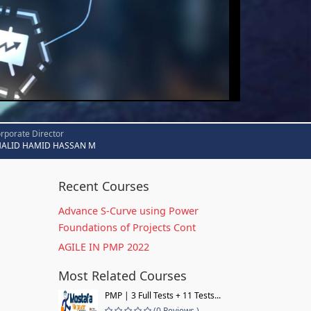
rporate Director
HALID HAMID HASSAN M
Recent Courses
Advance S-Curve using Power
Foundations of Projects Cont
AGILE IN PMP 2022
Most Related Courses
PMP | 3 Full Tests + 11 Tests...
(0 Reviews )