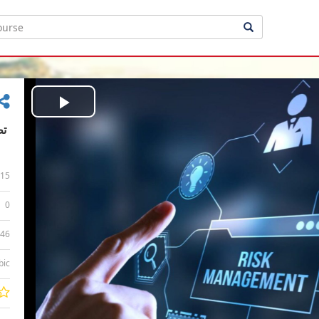
Play
Video
15
0
:46
bic