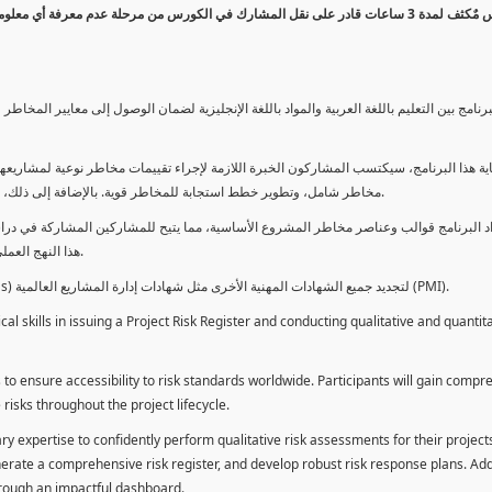
كورس مٌكثف لمدة 3 ساعات قادر على نقل المشارك في الكورس من مرحلة عدم معرفة أي 
برنامج بين التعليم باللغة العربية والمواد باللغة الإنجليزية لضمان الوصول إلى معايير الم
ية هذا البرنامج، سيكتسب المشاركون الخبرة اللازمة لإجراء تقييمات مخاطر نوعية لمشاريعهم
مخاطر شامل، وتطوير خطط استجابة للمخاطر قوية. بالإضافة إلى ذلك، سيكتسبون المهارات لتقديم تقييمات المخاطر عبر لوحة معلومات فعالة.
د البرنامج قوالب وعناصر مخاطر المشروع الأساسية، مما يتيح للمشاركين المشاركة في دراسة
هذا النهج العملي يمكنهم من تطبيق المفاهيم المكتسبة مباشرة على مشاريعهم الخاصة.
يمكن للطلاب استخدام ساعات هذا البرنامج كوحدات تطوير المهنة (PDUs) لتجديد جميع الشهادات المهنية الأخرى مثل شهادات إدارة المشاريع العالمية (PMI).
l skills in issuing a Project Risk Register and conducting qualitative and quantita
 to ensure accessibility to risk standards worldwide. Participants will gain compr
isks throughout the project lifecycle.
ary expertise to confidently perform qualitative risk assessments for their project
enerate a comprehensive risk register, and develop robust risk response plans. Addi
through an impactful dashboard.