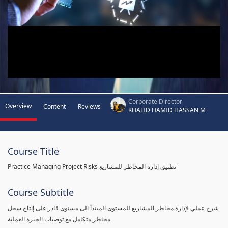
Corporate Director
Overview
Content
Reviews
KHALID HAMID HASSAN M
Course Title
Practice Managing Project Risks تطبيق إدارة المخاطر للمشاريع
Course Subtitle
شرح عملي لإدارة مخاطر المشاريع للمستوى المبتدأ الى مستوى قادر على إنتاج سجل
مخاطر متكامل مع توصيات الخبرة العملية