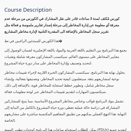
Course Description
كورس مٌكثف لمدة 3 ساعات قادر على نقل المشارك في الكورس من مرحلة عدم
معرفة أي معلومة عن إدارة المخاطر إلى مرحلة إصدار تقارير ملموسة و فعالة مثل
تقرير سجل المخاطر بالإضافة الى المقدرة التامية لإدارة مخاطر المشاريع.
هذا الكورس للمبتدئين الراغبين في تط�
يجمع هذا البرنامج بين التعليم باللغة العربية والمواد باللغة الإنجليزية لضمان الوصول إلى
معايير المخاطر على مستوى العالم. سيكتسب المشاركون معرفة شاملة وتقنيات
لتحديد وتصنيف وإدارة المخاطر على مدار دورة حياة المشروع.
بحلول نهاية هذا البرنامج، سيكتسب المشاركون الخبرة اللازمة لإجراء تقييمات مخاطر
نوعية لمشاريعهم بثقة. سيتعلمون كيفية تحديد المخاطر، وتصنيفها بفعالية، وإنشاء
سجل مخاطر شامل، وتطوير خطط استجابة للمخاطر قوية. بالإضافة إلى ذلك،
سيكتسبون المهارات لتقديم تقييمات المخاطر عبر لوحة معلومات فعالة.
تشمل مواد البرنامج قوالب وعناصر مخاطر المشروع الأساسية، مما يتيح للمشاركين
المشاركة في دراسة حالة عملية تغطي دورة حياة المشروع بالكامل من البداية إلى
النهاية. هذا النهج العملي يمكنهم من تطبيق المفاهيم المكتسبة مباشرة على مشاريعهم
الخاصة.
يمكن للطلاب استخدام ساعات هذا البرنامج كوحدات تطوير المهنة (PDUs) لتجديد جميع