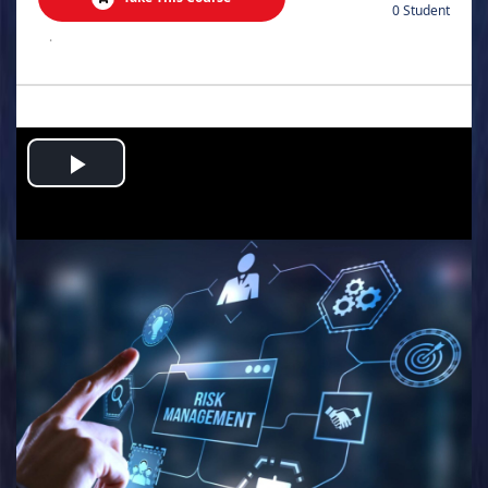
0 Student
.
Play
Video