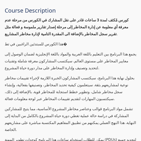
Course Description
كورس مٌكثف لمدة 3 ساعات قادر على نقل المشارك في الكورس من مرحلة عدم
معرفة أي معلومة عن إدارة المخاطر إلى مرحلة إصدار تقارير ملموسة و فعالة مثل
تقرير سجل المخاطر بالإضافة الى المقدرة التامية لإدارة مخاطر المشاريع.
هذا الكورس للمبتدئين الراغبين في تط�
يجمع هذا البرنامج بين التعليم باللغة العربية والمواد باللغة الإنجليزية لضمان الوصول إلى
معايير المخاطر على مستوى العالم. سيكتسب المشاركون معرفة شاملة وتقنيات
لتحديد وتصنيف وإدارة المخاطر على مدار دورة حياة المشروع.
بحلول نهاية هذا البرنامج، سيكتسب المشاركون الخبرة اللازمة لإجراء تقييمات مخاطر
نوعية لمشاريعهم بثقة. سيتعلمون كيفية تحديد المخاطر، وتصنيفها بفعالية، وإنشاء
سجل مخاطر شامل، وتطوير خطط استجابة للمخاطر قوية. بالإضافة إلى ذلك،
سيكتسبون المهارات لتقديم تقييمات المخاطر عبر لوحة معلومات فعالة.
تشمل مواد البرنامج قوالب وعناصر مخاطر المشروع الأساسية، مما يتيح للمشاركين
المشاركة في دراسة حالة عملية تغطي دورة حياة المشروع بالكامل من البداية إلى
النهاية. هذا النهج العملي يمكنهم من تطبيق المفاهيم المكتسبة مباشرة على مشاريعهم
الخاصة.
يمكن للطلاب استخدام ساعات هذا البرنامج كوحدات تطوير المهنة (PDUs) لتجديد جميع