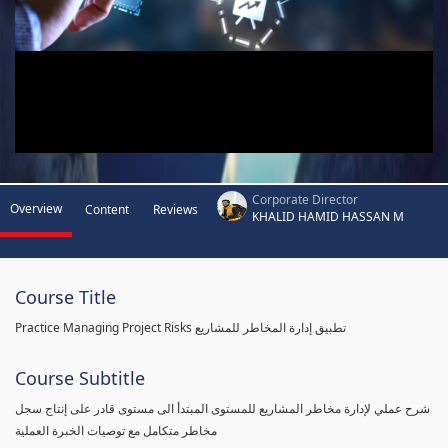
Corporate Director
Overview
Content
Reviews
KHALID HAMID HASSAN M
Course Title
Practice Managing Project Risks تطبيق إدارة المخاطر للمشاريع
Course Subtitle
شرح عملي لإدارة مخاطر المشاريع للمستوى المبتدأ الى مستوى قادر على إنتاج سجل
مخاطر متكامل مع توصيات الخبرة العملية