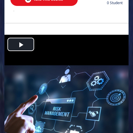
0 Student
.
Play
Video