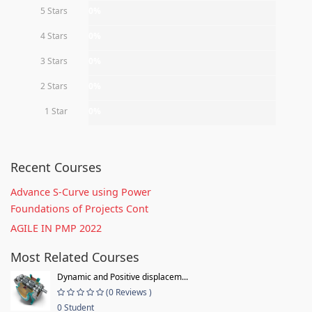
5 Stars
0%
4 Stars
0%
3 Stars
0%
2 Stars
0%
1 Star
0%
Recent Courses
Advance S-Curve using Power
Foundations of Projects Cont
AGILE IN PMP 2022
Most Related Courses
Dynamic and Positive displacem...
(0 Reviews )
0 Student