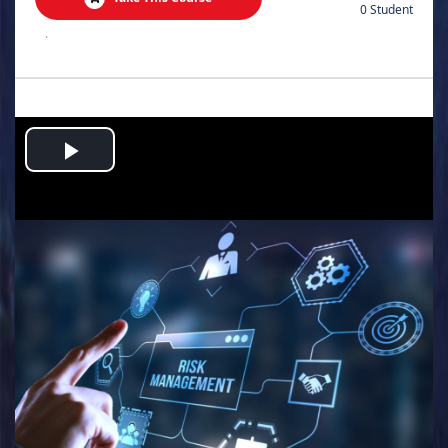
0 Student
.
Play
Video