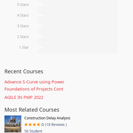
5 Stars
0%
4 Stars
0%
3 Stars
0%
2 Stars
0%
1 Star
0%
Recent Courses
Advance S-Curve using Power
Foundations of Projects Cont
AGILE IN PMP 2022
Most Related Courses
Construction Delay Analysis
(18 Reviews )
56 Student