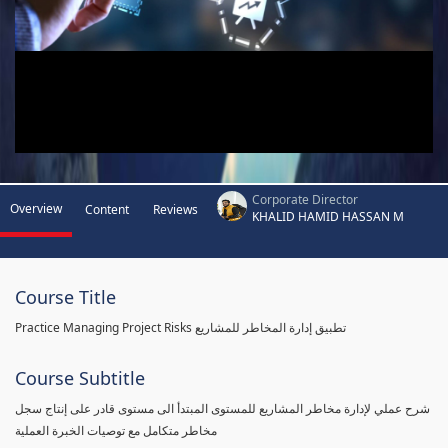
Corporate Director
Overview
Content
Reviews
KHALID HAMID HASSAN M
Course Title
Practice Managing Project Risks تطبيق إدارة المخاطر للمشاريع
Course Subtitle
شرح عملي لإدارة مخاطر المشاريع للمستوى المبتدأ الى مستوى قادر على إنتاج سجل
مخاطر متكامل مع توصيات الخبرة العملية