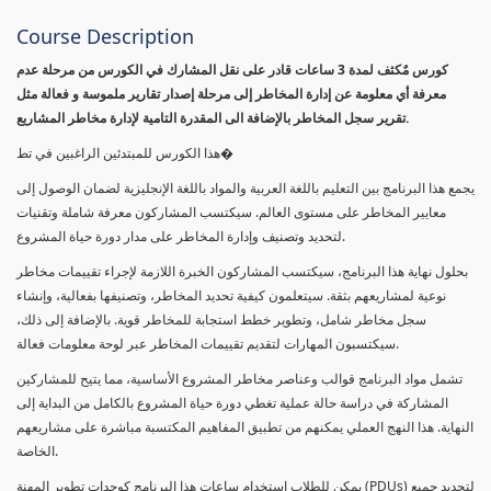
Course Description
كورس مٌكثف لمدة 3 ساعات قادر على نقل المشارك في الكورس من مرحلة عدم
معرفة أي معلومة عن إدارة المخاطر إلى مرحلة إصدار تقارير ملموسة و فعالة مثل
تقرير سجل المخاطر بالإضافة الى المقدرة التامية لإدارة مخاطر المشاريع.
هذا الكورس للمبتدئين الراغبين في تط�
يجمع هذا البرنامج بين التعليم باللغة العربية والمواد باللغة الإنجليزية لضمان الوصول إلى
معايير المخاطر على مستوى العالم. سيكتسب المشاركون معرفة شاملة وتقنيات
لتحديد وتصنيف وإدارة المخاطر على مدار دورة حياة المشروع.
بحلول نهاية هذا البرنامج، سيكتسب المشاركون الخبرة اللازمة لإجراء تقييمات مخاطر
نوعية لمشاريعهم بثقة. سيتعلمون كيفية تحديد المخاطر، وتصنيفها بفعالية، وإنشاء
سجل مخاطر شامل، وتطوير خطط استجابة للمخاطر قوية. بالإضافة إلى ذلك،
سيكتسبون المهارات لتقديم تقييمات المخاطر عبر لوحة معلومات فعالة.
تشمل مواد البرنامج قوالب وعناصر مخاطر المشروع الأساسية، مما يتيح للمشاركين
المشاركة في دراسة حالة عملية تغطي دورة حياة المشروع بالكامل من البداية إلى
النهاية. هذا النهج العملي يمكنهم من تطبيق المفاهيم المكتسبة مباشرة على مشاريعهم
الخاصة.
يمكن للطلاب استخدام ساعات هذا البرنامج كوحدات تطوير المهنة (PDUs) لتجديد جميع