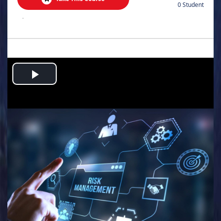
0 Student
.
Play
Video