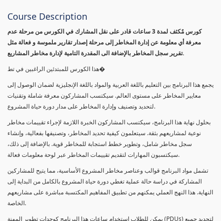
Course Description
كورس مٌكثف لمدة 3 ساعات قادر على نقل المشارك في الكورس من مرحلة عدم
معرفة أي معلومة عن إدارة المخاطر إلى مرحلة إصدار تقارير ملموسة و فعالة مثل
تقرير سجل المخاطر بالإضافة الى المقدرة التامية لإدارة مخاطر المشاريع.
هذا الكورس للمبتدئين الراغبين في تط�
يجمع هذا البرنامج بين التعليم باللغة العربية والمواد باللغة الإنجليزية لضمان الوصول إلى
معايير المخاطر على مستوى العالم. سيكتسب المشاركون معرفة شاملة وتقنيات
لتحديد وتصنيف وإدارة المخاطر على مدار دورة حياة المشروع.
بحلول نهاية هذا البرنامج، سيكتسب المشاركون الخبرة اللازمة لإجراء تقييمات مخاطر
نوعية لمشاريعهم بثقة. سيتعلمون كيفية تحديد المخاطر، وتصنيفها بفعالية، وإنشاء
سجل مخاطر شامل، وتطوير خطط استجابة للمخاطر قوية. بالإضافة إلى ذلك،
سيكتسبون المهارات لتقديم تقييمات المخاطر عبر لوحة معلومات فعالة.
تشمل مواد البرنامج قوالب وعناصر مخاطر المشروع الأساسية، مما يتيح للمشاركين
المشاركة في دراسة حالة عملية تغطي دورة حياة المشروع بالكامل من البداية إلى
النهاية. هذا النهج العملي يمكنهم من تطبيق المفاهيم المكتسبة مباشرة على مشاريعهم
الخاصة.
يمكن للطلاب استخدام ساعات هذا البرنامج كوحدات تطوير المهنة (PDUs) لتجديد جميع