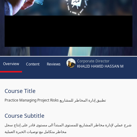
Corporate Director
Overview
Content
Reviews
KHALID HAMID HASSAN M
Course Title
Practice Managing Project Risks تطبيق إدارة المخاطر للمشاريع
Course Subtitle
شرح عملي لإدارة مخاطر المشاريع للمستوى المبتدأ الى مستوى قادر على إنتاج سجل
مخاطر متكامل مع توصيات الخبرة العملية