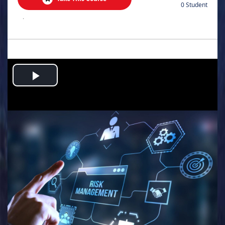
0 Student
.
Play
Video