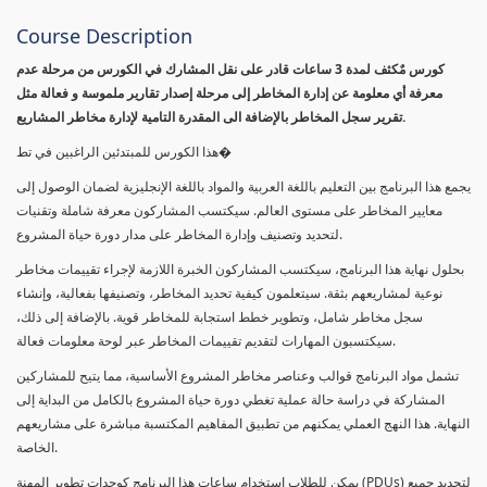
Course Description
كورس مٌكثف لمدة 3 ساعات قادر على نقل المشارك في الكورس من مرحلة عدم
معرفة أي معلومة عن إدارة المخاطر إلى مرحلة إصدار تقارير ملموسة و فعالة مثل
تقرير سجل المخاطر بالإضافة الى المقدرة التامية لإدارة مخاطر المشاريع.
هذا الكورس للمبتدئين الراغبين في تط�
يجمع هذا البرنامج بين التعليم باللغة العربية والمواد باللغة الإنجليزية لضمان الوصول إلى
معايير المخاطر على مستوى العالم. سيكتسب المشاركون معرفة شاملة وتقنيات
لتحديد وتصنيف وإدارة المخاطر على مدار دورة حياة المشروع.
بحلول نهاية هذا البرنامج، سيكتسب المشاركون الخبرة اللازمة لإجراء تقييمات مخاطر
نوعية لمشاريعهم بثقة. سيتعلمون كيفية تحديد المخاطر، وتصنيفها بفعالية، وإنشاء
سجل مخاطر شامل، وتطوير خطط استجابة للمخاطر قوية. بالإضافة إلى ذلك،
سيكتسبون المهارات لتقديم تقييمات المخاطر عبر لوحة معلومات فعالة.
تشمل مواد البرنامج قوالب وعناصر مخاطر المشروع الأساسية، مما يتيح للمشاركين
المشاركة في دراسة حالة عملية تغطي دورة حياة المشروع بالكامل من البداية إلى
النهاية. هذا النهج العملي يمكنهم من تطبيق المفاهيم المكتسبة مباشرة على مشاريعهم
الخاصة.
يمكن للطلاب استخدام ساعات هذا البرنامج كوحدات تطوير المهنة (PDUs) لتجديد جميع