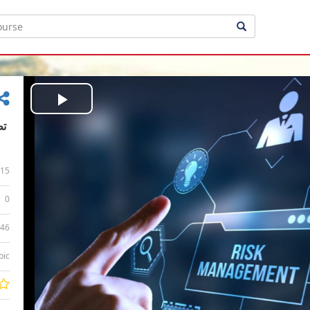
Play
Video
15
0
:46
bic