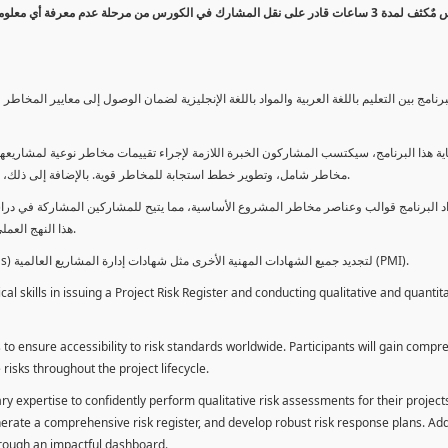
كورس مٌكثف لمدة 3 ساعات قادر على نقل المشارك في الكورس من مرحلة عدم معرفة أي 
برنامج بين التعليم باللغة العربية والمواد باللغة الإنجليزية لضمان الوصول إلى معايير الم
ية هذا البرنامج، سيكتسب المشاركون الخبرة اللازمة لإجراء تقييمات مخاطر نوعية لمشاريعهم
مخاطر شامل، وتطوير خطط استجابة للمخاطر قوية. بالإضافة إلى ذلك، سيكتسبون المهارات لتقديم تقييمات المخاطر عبر لوحة معلومات فعالة.
د البرنامج قوالب وعناصر مخاطر المشروع الأساسية، مما يتيح للمشاركين المشاركة في دراسة
هذا النهج العملي يمكنهم من تطبيق المفاهيم المكتسبة مباشرة على مشاريعهم الخاصة.
يمكن للطلاب استخدام ساعات هذا البرنامج كوحدات تطوير المهنة (PDUs) لتجديد جميع الشهادات المهنية الأخرى مثل شهادات إدارة المشاريع العالمية (PMI).
l skills in issuing a Project Risk Register and conducting qualitative and quantita
 to ensure accessibility to risk standards worldwide. Participants will gain compr
isks throughout the project lifecycle.
ary expertise to confidently perform qualitative risk assessments for their project
enerate a comprehensive risk register, and develop robust risk response plans. Addi
through an impactful dashboard.