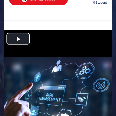
0 Student
.
Play
Video