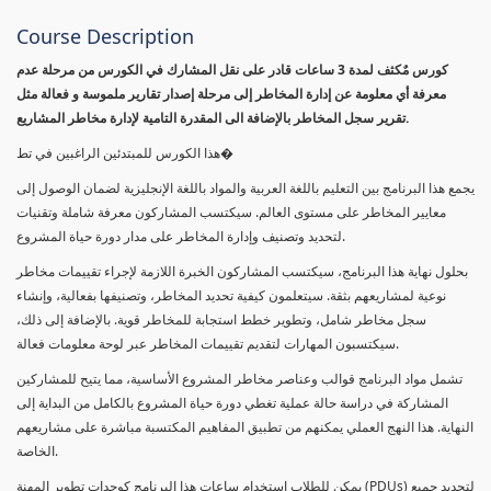
Course Description
كورس مٌكثف لمدة 3 ساعات قادر على نقل المشارك في الكورس من مرحلة عدم
معرفة أي معلومة عن إدارة المخاطر إلى مرحلة إصدار تقارير ملموسة و فعالة مثل
تقرير سجل المخاطر بالإضافة الى المقدرة التامية لإدارة مخاطر المشاريع.
هذا الكورس للمبتدئين الراغبين في تط�
يجمع هذا البرنامج بين التعليم باللغة العربية والمواد باللغة الإنجليزية لضمان الوصول إلى
معايير المخاطر على مستوى العالم. سيكتسب المشاركون معرفة شاملة وتقنيات
لتحديد وتصنيف وإدارة المخاطر على مدار دورة حياة المشروع.
بحلول نهاية هذا البرنامج، سيكتسب المشاركون الخبرة اللازمة لإجراء تقييمات مخاطر
نوعية لمشاريعهم بثقة. سيتعلمون كيفية تحديد المخاطر، وتصنيفها بفعالية، وإنشاء
سجل مخاطر شامل، وتطوير خطط استجابة للمخاطر قوية. بالإضافة إلى ذلك،
سيكتسبون المهارات لتقديم تقييمات المخاطر عبر لوحة معلومات فعالة.
تشمل مواد البرنامج قوالب وعناصر مخاطر المشروع الأساسية، مما يتيح للمشاركين
المشاركة في دراسة حالة عملية تغطي دورة حياة المشروع بالكامل من البداية إلى
النهاية. هذا النهج العملي يمكنهم من تطبيق المفاهيم المكتسبة مباشرة على مشاريعهم
الخاصة.
يمكن للطلاب استخدام ساعات هذا البرنامج كوحدات تطوير المهنة (PDUs) لتجديد جميع