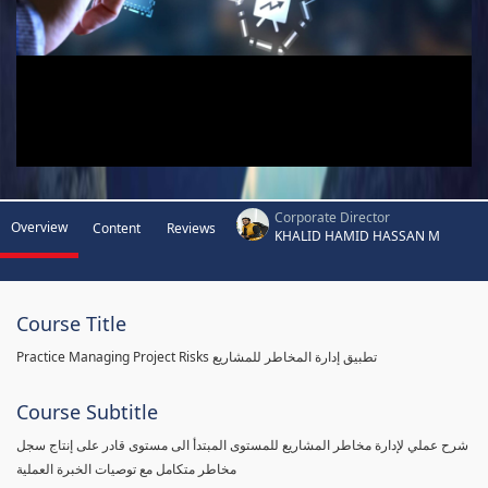
Corporate Director
Overview
Content
Reviews
KHALID HAMID HASSAN M
Course Title
Practice Managing Project Risks تطبيق إدارة المخاطر للمشاريع
Course Subtitle
شرح عملي لإدارة مخاطر المشاريع للمستوى المبتدأ الى مستوى قادر على إنتاج سجل
مخاطر متكامل مع توصيات الخبرة العملية