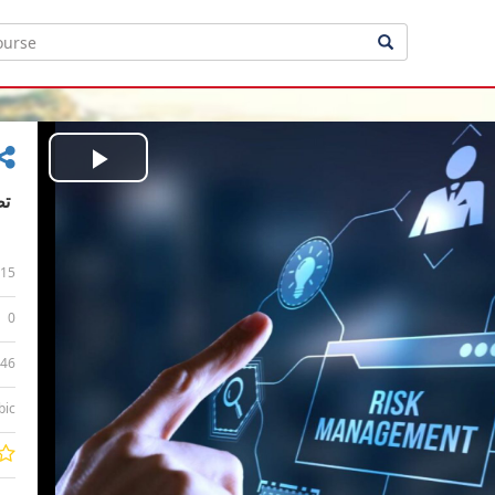
Play
Video
15
0
:46
bic