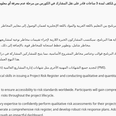
كورس مٌكثف لمدة 3 ساعات قادر على نقل المشارك في الكورس من مرحلة عدم معرفة أي 
برنامج بين التعليم باللغة العربية والمواد باللغة الإنجليزية لضمان الوصول إلى معايير الم
ية هذا البرنامج، سيكتسب المشاركون الخبرة اللازمة لإجراء تقييمات مخاطر نوعية لمشاريعهم
مخاطر شامل، وتطوير خطط استجابة للمخاطر قوية. بالإضافة إلى ذلك، سيكتسبون المهارات لتقديم تقييمات المخاطر عبر لوحة معلومات فعالة.
د البرنامج قوالب وعناصر مخاطر المشروع الأساسية، مما يتيح للمشاركين المشاركة في دراسة
هذا النهج العملي يمكنهم من تطبيق المفاهيم المكتسبة مباشرة على مشاريعهم الخاصة.
يمكن للطلاب استخدام ساعات هذا البرنامج كوحدات تطوير المهنة (PDUs) لتجديد جميع الشهادات المهنية الأخرى مثل شهادات إدارة المشاريع العالمية (PMI).
l skills in issuing a Project Risk Register and conducting qualitative and quantita
 to ensure accessibility to risk standards worldwide. Participants will gain compr
isks throughout the project lifecycle.
ary expertise to confidently perform qualitative risk assessments for their project
enerate a comprehensive risk register, and develop robust risk response plans. Addi
through an impactful dashboard.