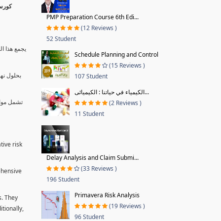
PMP Preparation Course 6th Edi...
(12 Reviews )
52 Student
يجمع هذا ال
Schedule Planning and Control
(15 Reviews )
بحلول نها
107 Student
الكيمياء في حياتنا : الكيميائى...
تشمل موا.
(2 Reviews )
11 Student
tive risk
Delay Analysis and Claim Submi...
(33 Reviews )
ehensive
196 Student
Primavera Risk Analysis
s. They
(19 Reviews )
tionally,
96 Student