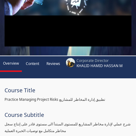
Corporate Director
Overview
Content
Reviews
KHALID HAMID HASSAN M
Course Title
Practice Managing Project Risks تطبيق إدارة المخاطر للمشاريع
Course Subtitle
شرح عملي لإدارة مخاطر المشاريع للمستوى المبتدأ الى مستوى قادر على إنتاج سجل
مخاطر متكامل مع توصيات الخبرة العملية