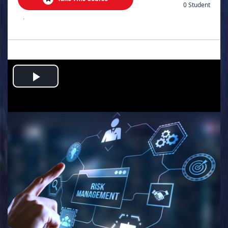
0 Student
.
Play
Video