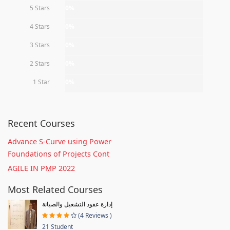
5 Stars
0%
4 Stars
0%
3 Stars
0%
2 Stars
0%
1 Star
0%
Recent Courses
Advance S-Curve using Power
Foundations of Projects Cont
AGILE IN PMP 2022
Most Related Courses
إدارة عقود التشغيل والصيانة
(4 Reviews )
21 Student