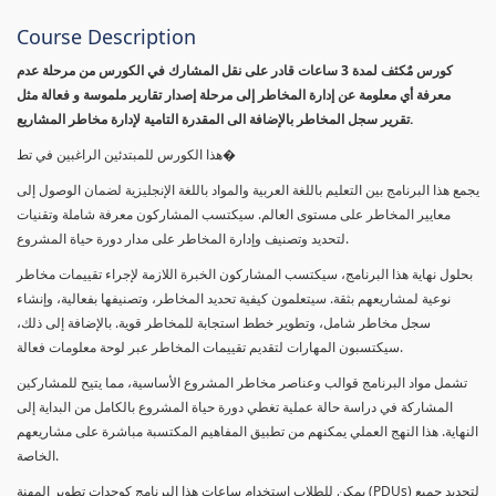
Course Description
كورس مٌكثف لمدة 3 ساعات قادر على نقل المشارك في الكورس من مرحلة عدم
معرفة أي معلومة عن إدارة المخاطر إلى مرحلة إصدار تقارير ملموسة و فعالة مثل
تقرير سجل المخاطر بالإضافة الى المقدرة التامية لإدارة مخاطر المشاريع.
هذا الكورس للمبتدئين الراغبين في تط�
يجمع هذا البرنامج بين التعليم باللغة العربية والمواد باللغة الإنجليزية لضمان الوصول إلى
معايير المخاطر على مستوى العالم. سيكتسب المشاركون معرفة شاملة وتقنيات
لتحديد وتصنيف وإدارة المخاطر على مدار دورة حياة المشروع.
بحلول نهاية هذا البرنامج، سيكتسب المشاركون الخبرة اللازمة لإجراء تقييمات مخاطر
نوعية لمشاريعهم بثقة. سيتعلمون كيفية تحديد المخاطر، وتصنيفها بفعالية، وإنشاء
سجل مخاطر شامل، وتطوير خطط استجابة للمخاطر قوية. بالإضافة إلى ذلك،
سيكتسبون المهارات لتقديم تقييمات المخاطر عبر لوحة معلومات فعالة.
تشمل مواد البرنامج قوالب وعناصر مخاطر المشروع الأساسية، مما يتيح للمشاركين
المشاركة في دراسة حالة عملية تغطي دورة حياة المشروع بالكامل من البداية إلى
النهاية. هذا النهج العملي يمكنهم من تطبيق المفاهيم المكتسبة مباشرة على مشاريعهم
الخاصة.
يمكن للطلاب استخدام ساعات هذا البرنامج كوحدات تطوير المهنة (PDUs) لتجديد جميع