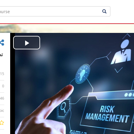
Play
Video
15
0
:46
bic