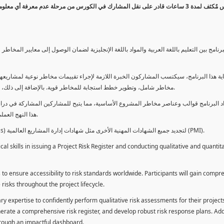
كورس مٌكثف لمدة 3 ساعات قادر على نقل المشارك في الكورس من مرحلة عدم معرفة أي 
برنامج بين التعليم باللغة العربية والمواد باللغة الإنجليزية لضمان الوصول إلى معايير الم
ية هذا البرنامج، سيكتسب المشاركون الخبرة اللازمة لإجراء تقييمات مخاطر نوعية لمشاريعهم
مخاطر شامل، وتطوير خطط استجابة للمخاطر قوية. بالإضافة إلى ذلك، سيكتسبون المهارات لتقديم تقييمات المخاطر عبر لوحة معلومات فعالة.
د البرنامج قوالب وعناصر مخاطر المشروع الأساسية، مما يتيح للمشاركين المشاركة في دراسة
هذا النهج العملي يمكنهم من تطبيق المفاهيم المكتسبة مباشرة على مشاريعهم الخاصة.
يمكن للطلاب استخدام ساعات هذا البرنامج كوحدات تطوير المهنة (PDUs) لتجديد جميع الشهادات المهنية الأخرى مثل شهادات إدارة المشاريع العالمية (PMI).
l skills in issuing a Project Risk Register and conducting qualitative and quantita
 to ensure accessibility to risk standards worldwide. Participants will gain compr
isks throughout the project lifecycle.
ary expertise to confidently perform qualitative risk assessments for their project
enerate a comprehensive risk register, and develop robust risk response plans. Addi
through an impactful dashboard.