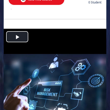
0 Student
.
Play
Video