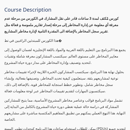
Course Description
كورس مٌكثف لمدة 3 ساعات قادر على نقل المشارك في الكورس من مرحلة عدم
معرفة أي معلومة عن إدارة المخاطر إلى مرحلة إصدار تقارير ملموسة و فعالة مثل
تقرير سجل المخاطر بالإضافة الى المقدرة التامية لإدارة مخاطر المشاريع.
هذا الكورس للمبتدئين الراغبين في تط�
يجمع هذا البرنامج بين التعليم باللغة العربية والمواد باللغة الإنجليزية لضمان الوصول إلى
معايير المخاطر على مستوى العالم. سيكتسب المشاركون معرفة شاملة وتقنيات
لتحديد وتصنيف وإدارة المخاطر على مدار دورة حياة المشروع.
بحلول نهاية هذا البرنامج، سيكتسب المشاركون الخبرة اللازمة لإجراء تقييمات مخاطر
نوعية لمشاريعهم بثقة. سيتعلمون كيفية تحديد المخاطر، وتصنيفها بفعالية، وإنشاء
سجل مخاطر شامل، وتطوير خطط استجابة للمخاطر قوية. بالإضافة إلى ذلك،
سيكتسبون المهارات لتقديم تقييمات المخاطر عبر لوحة معلومات فعالة.
تشمل مواد البرنامج قوالب وعناصر مخاطر المشروع الأساسية، مما يتيح للمشاركين
المشاركة في دراسة حالة عملية تغطي دورة حياة المشروع بالكامل من البداية إلى
النهاية. هذا النهج العملي يمكنهم من تطبيق المفاهيم المكتسبة مباشرة على مشاريعهم
الخاصة.
يمكن للطلاب استخدام ساعات هذا البرنامج كوحدات تطوير المهنة (PDUs) لتجديد جميع