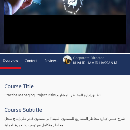
Corporate Director
Overview
Content
Reviews
KHALID HAMID HASSAN M
Course Title
Practice Managing Project Risks تطبيق إدارة المخاطر للمشاريع
Course Subtitle
شرح عملي لإدارة مخاطر المشاريع للمستوى المبتدأ الى مستوى قادر على إنتاج سجل
مخاطر متكامل مع توصيات الخبرة العملية