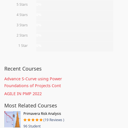
5 Stars
0%
4 Stars
0%
3 Stars
0%
2 Stars
0%
1 Star
0%
Recent Courses
Advance S-Curve using Power
Foundations of Projects Cont
AGILE IN PMP 2022
Most Related Courses
Primavera Risk Analysis
(19 Reviews )
96 Student