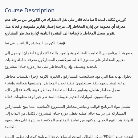
Course Description
كورس مٌكثف لمدة 3 ساعات قادر على نقل المشارك في الكورس من مرحلة عدم
معرفة أي معلومة عن إدارة المخاطر إلى مرحلة إصدار تقارير ملموسة و فعالة مثل
تقرير سجل المخاطر بالإضافة الى المقدرة التامية لإدارة مخاطر المشاريع.
هذا الكورس للمبتدئين الراغبين في تط�
يجمع هذا البرنامج بين التعليم باللغة العربية والمواد باللغة الإنجليزية لضمان الوصول إلى
معايير المخاطر على مستوى العالم. سيكتسب المشاركون معرفة شاملة وتقنيات
لتحديد وتصنيف وإدارة المخاطر على مدار دورة حياة المشروع.
بحلول نهاية هذا البرنامج، سيكتسب المشاركون الخبرة اللازمة لإجراء تقييمات مخاطر
نوعية لمشاريعهم بثقة. سيتعلمون كيفية تحديد المخاطر، وتصنيفها بفعالية، وإنشاء
سجل مخاطر شامل، وتطوير خطط استجابة للمخاطر قوية. بالإضافة إلى ذلك،
سيكتسبون المهارات لتقديم تقييمات المخاطر عبر لوحة معلومات فعالة.
تشمل مواد البرنامج قوالب وعناصر مخاطر المشروع الأساسية، مما يتيح للمشاركين
المشاركة في دراسة حالة عملية تغطي دورة حياة المشروع بالكامل من البداية إلى
النهاية. هذا النهج العملي يمكنهم من تطبيق المفاهيم المكتسبة مباشرة على مشاريعهم
الخاصة.
يمكن للطلاب استخدام ساعات هذا البرنامج كوحدات تطوير المهنة (PDUs) لتجديد جميع