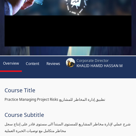
Corporate Director
Overview
Content
Reviews
KHALID HAMID HASSAN M
Course Title
Practice Managing Project Risks تطبيق إدارة المخاطر للمشاريع
Course Subtitle
شرح عملي لإدارة مخاطر المشاريع للمستوى المبتدأ الى مستوى قادر على إنتاج سجل
مخاطر متكامل مع توصيات الخبرة العملية