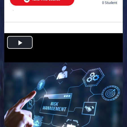
0 Student
.
Play
Video