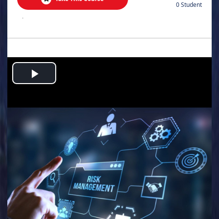
0 Student
.
Play
Video