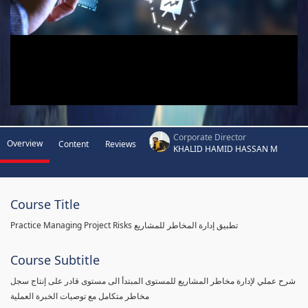
Corporate Director
Overview
Content
Reviews
KHALID HAMID HASSAN M
Course Title
Practice Managing Project Risks تطبيق إدارة المخاطر للمشاريع
Course Subtitle
شرح عملي لإدارة مخاطر المشاريع للمستوى المبتدأ الى مستوى قادر على إنتاج سجل
مخاطر متكامل مع توصيات الخبرة العملية