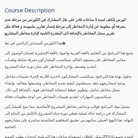
Course Description
كورس مٌكثف لمدة 3 ساعات قادر على نقل المشارك في الكورس من مرحلة عدم
معرفة أي معلومة عن إدارة المخاطر إلى مرحلة إصدار تقارير ملموسة و فعالة مثل
تقرير سجل المخاطر بالإضافة الى المقدرة التامية لإدارة مخاطر المشاريع.
هذا الكورس للمبتدئين الراغبين في تط�
يجمع هذا البرنامج بين التعليم باللغة العربية والمواد باللغة الإنجليزية لضمان الوصول إلى
معايير المخاطر على مستوى العالم. سيكتسب المشاركون معرفة شاملة وتقنيات
لتحديد وتصنيف وإدارة المخاطر على مدار دورة حياة المشروع.
بحلول نهاية هذا البرنامج، سيكتسب المشاركون الخبرة اللازمة لإجراء تقييمات مخاطر
نوعية لمشاريعهم بثقة. سيتعلمون كيفية تحديد المخاطر، وتصنيفها بفعالية، وإنشاء
سجل مخاطر شامل، وتطوير خطط استجابة للمخاطر قوية. بالإضافة إلى ذلك،
سيكتسبون المهارات لتقديم تقييمات المخاطر عبر لوحة معلومات فعالة.
تشمل مواد البرنامج قوالب وعناصر مخاطر المشروع الأساسية، مما يتيح للمشاركين
المشاركة في دراسة حالة عملية تغطي دورة حياة المشروع بالكامل من البداية إلى
النهاية. هذا النهج العملي يمكنهم من تطبيق المفاهيم المكتسبة مباشرة على مشاريعهم
الخاصة.
يمكن للطلاب استخدام ساعات هذا البرنامج كوحدات تطوير المهنة (PDUs) لتجديد جميع