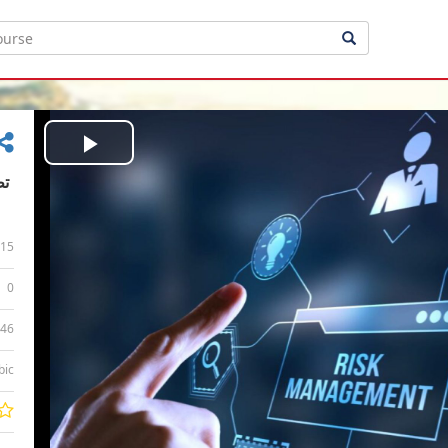
Play
Video
15
0
:46
bic