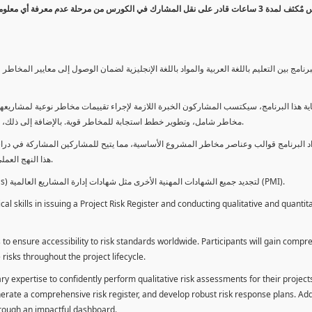
كورس مٌكثف لمدة 3 ساعات قادر على نقل المشارك في الكورس من مرحلة عدم معرفة أي 
برنامج بين التعليم باللغة العربية والمواد باللغة الإنجليزية لضمان الوصول إلى معايير الم
ية هذا البرنامج، سيكتسب المشاركون الخبرة اللازمة لإجراء تقييمات مخاطر نوعية لمشاريعهم
مخاطر شامل، وتطوير خطط استجابة للمخاطر قوية. بالإضافة إلى ذلك، سيكتسبون المهارات لتقديم تقييمات المخاطر عبر لوحة معلومات فعالة.
د البرنامج قوالب وعناصر مخاطر المشروع الأساسية، مما يتيح للمشاركين المشاركة في دراسة
هذا النهج العملي يمكنهم من تطبيق المفاهيم المكتسبة مباشرة على مشاريعهم الخاصة.
يمكن للطلاب استخدام ساعات هذا البرنامج كوحدات تطوير المهنة (PDUs) لتجديد جميع الشهادات المهنية الأخرى مثل شهادات إدارة المشاريع العالمية (PMI).
l skills in issuing a Project Risk Register and conducting qualitative and quantita
 to ensure accessibility to risk standards worldwide. Participants will gain compr
isks throughout the project lifecycle.
ary expertise to confidently perform qualitative risk assessments for their project
enerate a comprehensive risk register, and develop robust risk response plans. Addi
through an impactful dashboard.